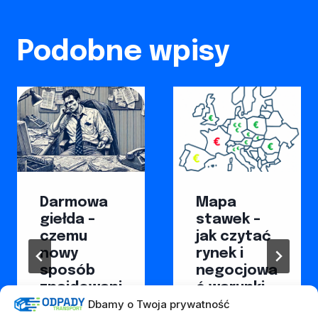
Podobne wpisy
Darmowa
Mapa
giełda –
stawek –
czemu
jak czytać
nowy
rynek i
sposób
negocjowa
znajdowani
ć warunki
Dbamy o Twoja prywatność
a
10 października, 2025