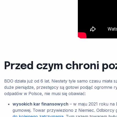
Przed czym chroni p
BDO działa już od 6 lat. Niestety tyle samo czasu miał
duże pieniądze, przestępcy są gotowi podjąć ogromne ry
odpadów w Polsce, nie musi się obawiać:
wysokich kar finansowych
– w maju 2021 roku na 
gumowej. Towar przywieziono z Niemiec. Odbiorcy gro
do kolejnego zatrzymania
. Tym razem towarem były 