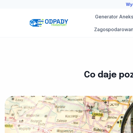
Przejdź
Wys
do
Generator Aneks 
treści
Zagospodarowan
Co daje po