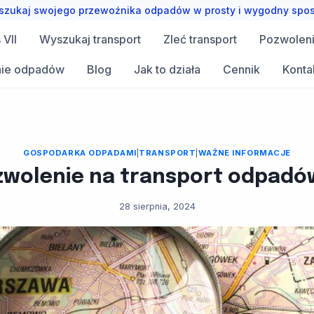
zukaj swojego przewoźnika odpadów w prosty i wygodny spo
VII
Wyszukaj transport
Zleć transport
Pozwolen
ie odpadów
Blog
Jak to działa
Cennik
Konta
GOSPODARKA ODPADAMI
|
TRANSPORT
|
WAŻNE INFORMACJE
zwolenie na transport odpadó
28 sierpnia, 2024