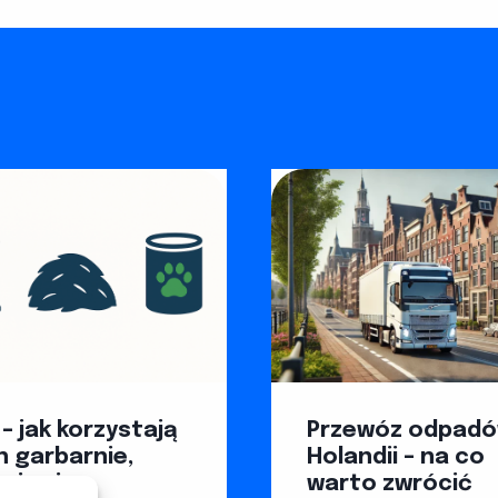
– jak korzystają
Przewóz odpadó
h garbarnie,
Holandii – na co
nicy i
warto zwrócić