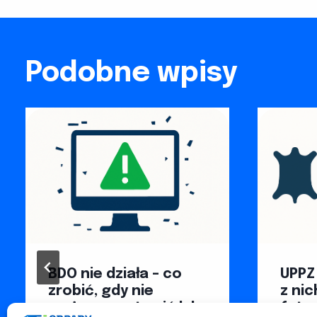
Podobne wpisy
BDO nie działa – co
UPPZ 
zrobić, gdy nie
z nic
możesz wystawić lub
futer