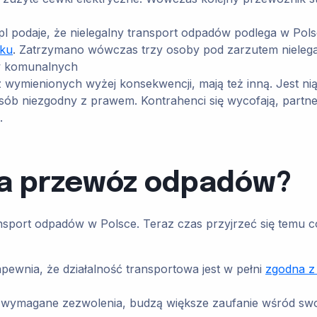
pl podaje, że nielegalny transport odpadów podlega w Pol
oku
. Zatrzymano wówczas trzy osoby pod zarzutem nielega
ów komunalnych
z wymienionych wyżej konsekwencji, mają też inną. Jest nią 
osób niezgodny z prawem. Kontrahenci się wycofają, partne
.
na przewóz odpadów?
sport odpadów w Polsce. Teraz czas przyjrzeć się temu c
apewnia, że działalność transportowa jest w pełni
zgodna z
ie wymagane zezwolenia, budzą większe zaufanie wśród swoi