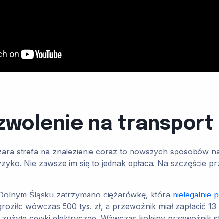
ozwolenie na transpor
a szara strefa na znalezienie coraz to nowszych sposobów
zyko. Nie zawsze im się to jednak opłaca. Na szczęście p
Dolnym Śląsku zatrzymano ciężarówkę, która
nielegalnie
ziło wówczas 500 tys. zł, a przewoźnik miał zapłacić 13 tys
zużyte cewki elektryczne. Wówczas kolejny przewoźnik stra