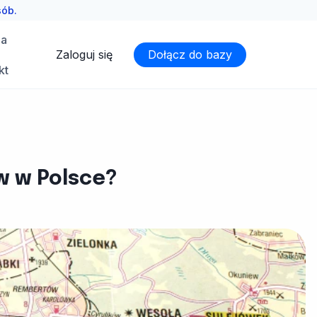
sób.
ia
Zaloguj się
Dołącz do bazy
kt
w w Polsce?