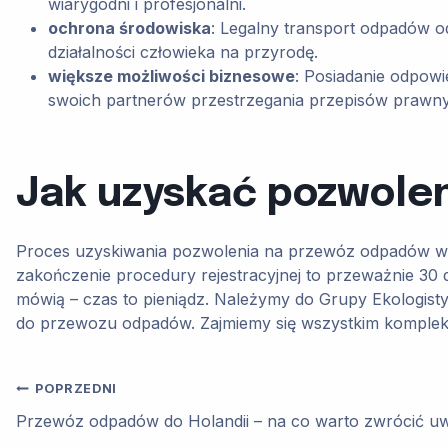
wiarygodni i profesjonalni.
ochrona środowiska
: Legalny transport odpadów o
działalności człowieka na przyrodę.
większe możliwości biznesowe
: Posiadanie odpowi
swoich partnerów przestrzegania przepisów prawn
Jak uzyskać pozwole
Proces uzyskiwania pozwolenia na przewóz odpadów w
zakończenie procedury rejestracyjnej to przeważnie 30 dn
mówią – czas to pieniądz. Należymy do Grupy Ekologis
do przewozu odpadów. Zajmiemy się wszystkim komplek
Nawigacja
POPRZEDNI
Przewóz odpadów do Holandii – na co warto zwrócić u
wpisu