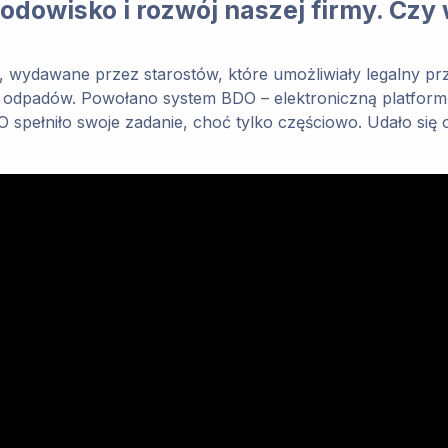
dowisko i rozwój naszej firmy. Czy
je, wydawane przez starostów, które umożliwiały legalny 
dpadów. Powołano system BDO – elektroniczną platformę, kt
niło swoje zadanie, choć tylko częściowo. Udało się ogra