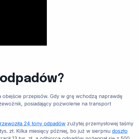
t odpadów?
 na obejście przepisów. Gdy w grę wchodzą naprawdę
rzewoźnik, posiadający pozwolenie na transport
 przewoziła 24 tony odpadów
zużytej przemysłowej taśmy
. zł. Kilka miesięcy później, bo już w sierpniu
doszło
cił 13 tys. zł, a odbiorca odpadów pożegnał się z 500