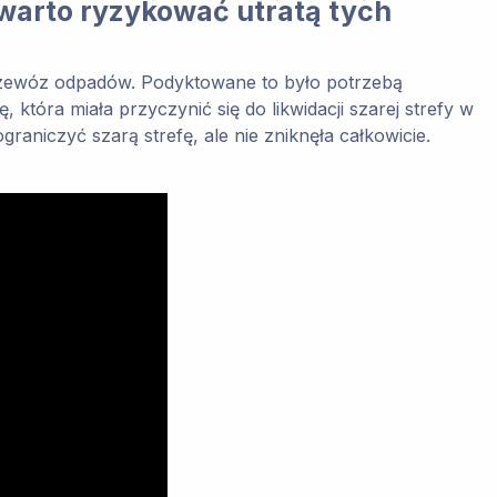
 warto ryzykować utratą tych
przewóz odpadów. Podyktowane to było potrzebą
óra miała przyczynić się do likwidacji szarej strefy w
niczyć szarą strefę, ale nie zniknęła całkowicie.