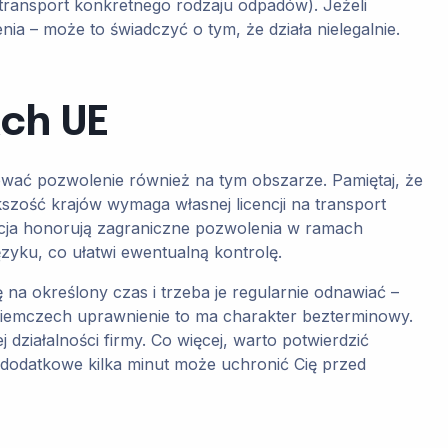
 transport konkretnego rodzaju odpadów). Jeżeli
ia – może to świadczyć o tym, że działa nielegalnie.
ach UE
ować pozwolenie również na tym obszarze. Pamiętaj, że
zość krajów wymaga własnej licencji na transport
owacja honorują zagraniczne pozwolenia w ramach
yku, co ułatwi ewentualną kontrolę.
a określony czas i trzeba je regularnie odnawiać –
 Niemczech uprawnienie to ma charakter bezterminowy.
ziałalności firmy. Co więcej, warto potwierdzić
 dodatkowe kilka minut może uchronić Cię przed