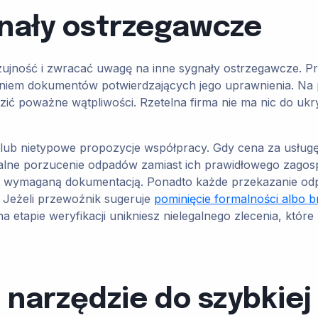
gnały ostrzegawcze
ość i zwracać uwagę na inne sygnały ostrzegawcze. Prze
ieniem dokumentów potwierdzających jego uprawnienia. N
ć poważne wątpliwości. Rzetelna firma nie ma nic do ukry
lub nietypowe propozycje współpracy. Gdy cena za usługę 
lne porzucenie odpadów zamiast ich prawidłowego zagospod
iem i wymaganą dokumentacją. Ponadto każde przekazanie
 Jeżeli przewoźnik sugeruje
pominięcie formalności albo 
 etapie weryfikacji unikniesz nielegalnego zlecenia, któr
narzędzie do szybkiej 