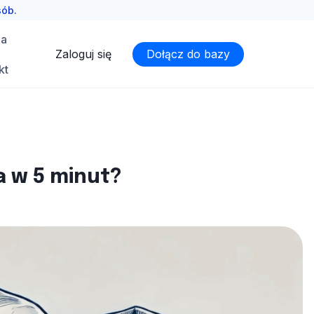
sób.
ia
Zaloguj się
Dołącz do bazy
kt
 w 5 minut?