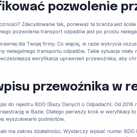
fikować pozwolenie pr
żności? Zdecydowanie tak, ponieważ ta branża jest ściśl
nego pozwolenia transport odpadów jest po prostu nieleg
 prawnej dla Twojej firmy. Co więcej, w razie wykrycia osz
ny nielegalnego transportu odpadów. Takie sytuacje miały 
st wcześniejsza weryfikacja uprawnień przewoźnika, aby c
wpisu przewoźnika w r
is do rejestru BDO (Bazy Danych o Odpadach). Od 2018 r
rejestrację w Bazie. Dlatego pierwszy krok w weryfikacji 
znej wyszukiwarki podmiotów.
z jaki ma zakres działalności. Wystarczy wpisać numer BDO 