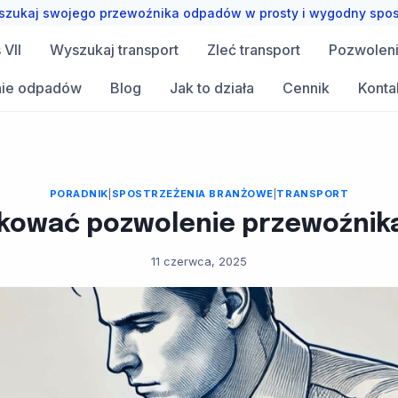
zukaj swojego przewoźnika odpadów w prosty i wygodny spo
VII
Wyszukaj transport
Zleć transport
Pozwolen
ie odpadów
Blog
Jak to działa
Cennik
Konta
PORADNIK
|
SPOSTRZEŻENIA BRANŻOWE
|
TRANSPORT
ikować pozwolenie przewoźnika
11 czerwca, 2025