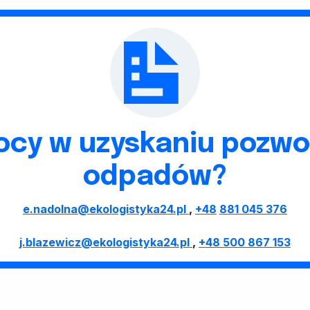
cy w uzyskaniu pozwo
odpadów?
e.nadolna@ekologistyka24.pl
,
+48
881 045 376
j.blazewicz@ekologistyka24.pl
,
+48 500 867 153