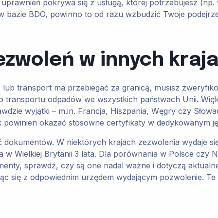
 uprawnień pokrywa się z usługą, której potrzebujesz (np.
 w bazie BDO, powinno to od razu wzbudzić Twoje podejrzen
zezwoleń w innych kraj
 lub transport ma przebiegać za granicą, musisz zweryfik
o transportu odpadów we wszystkich państwach Unii. Więks
prawdzie wyjątki – m.in. Francja, Hiszpania, Węgry czy Sł
 powinien okazać stosowne certyfikaty w dedykowanym jęz
dokumentów. W niektórych krajach zezwolenia wydaje się n
 w Wielkiej Brytanii 3 lata. Dla porównania w Polsce czy
nty, sprawdź, czy są one nadal ważne i dotyczą aktualnej d
tując się z odpowiednim urzędem wydającym pozwolenie. Te