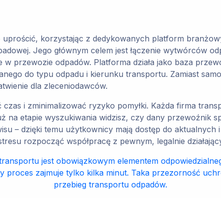
uprościć, korzystając z dedykowanych platform branżowy
dpadowej. Jego głównym celem jest łączenie wytwórców od
 w przewozie odpadów. Platforma działa jako baza przew
go do typu odpadu i kierunku transportu. Zamiast samodz
atwienie dla zleceniodawców.
czas i zminimalizować ryzyko pomyłki. Każda firma transp
uż na etapie wyszukiwania widzisz, czy dany przewoźnik spe
su – dzięki temu użytkownicy mają dostęp do aktualnych i
stresu rozpocząć współpracę z pewnym, legalnie działają
transportu jest obowiązkowym elementem odpowiedzialneg
y proces zajmuje tylko kilka minut. Taka przezorność uchr
przebieg transportu odpadów.