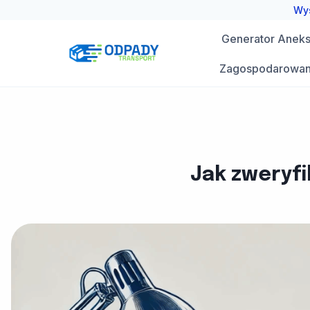
Przejdź
Wys
do
Generator Aneks 
treści
Zagospodarowan
Jak zweryf