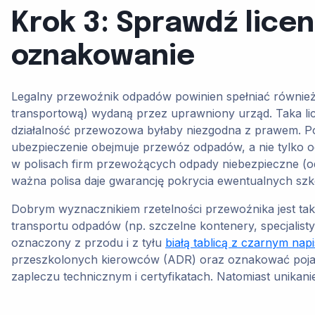
Krok 3: Sprawdź lice
oznakowanie
Legalny przewoźnik odpadów powinien spełniać również
transportową) wydaną przez uprawniony urząd. Taka lice
działalność przewozowa byłaby niezgodna z prawem. Pon
ubezpieczenie obejmuje przewóz odpadów, a nie tylko 
w polisach firm przewożących odpady niebezpieczne (od k
ważna polisa daje gwarancję pokrycia ewentualnych sz
Dobrym wyznacznikiem rzetelności przewoźnika jest t
transportu odpadów (np. szczelne kontenery, specjalis
oznaczony z przodu i z tyłu
białą tablicą z czarnym nap
przeszkolonych kierowców (ADR) oraz oznakować pojazd
zapleczu technicznym i certyfikatach. Natomiast unika