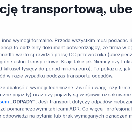
ncję transportową, ube
 inne wymogi formalne. Przede wszystkim musi posiadać
l
ncja to oddzielny dokument potwierdzający, że firma w og
adto warto sprawdzić polisę OC przewoźnika (ubezpieczeni
ogólne usługi transportowe. Kraje takie jak Niemcy czy 
ilkuset tysięcy do ponad miliona euro). To pokazuje, jak i
kód w razie wypadku podczas transportu odpadów.
akże dbałość o wymogi techniczne. Zwróć uwagę, czy fir
tyczne pojazdy) oraz czy pojazdy są właściwie oznakowan
isem
„ODPADY”
. Jeśli transport dotyczy odpadów niebez
 pomarańczowymi tablicami ADR. Co więcej, profesjonaln
nie odpowiedzi na pytania lub brak wymaganych oznaczeń m