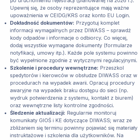
po uruchomieniu rejestracji (planowanej na 2026 r.).
Upewnij się, że osoby reprezentujące mają ważne
upoważnienia w CEIDG/KRS oraz konto EU Login.
Dokładność dokumentów:
Przygotuj komplet
informacji wymagalnych przez DIWASS – sprawdź
kody odpadów i informacje o odbiorcy. Co więcej,
dodaj wszystkie wymagane dokumenty (formularze
notyfikacji, umowy itp.). Każde pole systemu powinno
być wypełnione zgodnie z wytycznymi regulacyjnymi.
Szkolenie i procedury wewnętrzne:
Przeszkol
spedytorów i kierowców w obsłudze DIWASS oraz w
procedurach na wypadek awarii. Opracuj procedury
awaryjne na wypadek braku dostępu do sieci (np.
wydruk potwierdzenia z systemu, kontakt z biurem)
oraz wewnętrzne listy kontrolne zgodności.
Śledzenie aktualizacji:
Regularnie monitoruj
komunikaty GIOŚ i KE dotyczące DIWASS; wraz ze
zbliżaniem się terminu powinny pojawiać się materiały
instruktażowe i szkolenia dla użytkowników. Na