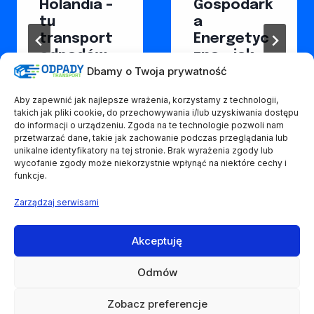
Holandia –
Gospodark
tu
a
transport
Energetyc
odpadów
zna – jak
Dbamy o Twoja prywatność
zyskuje na
odpady
popularno
napędzają
Aby zapewnić jak najlepsze wrażenia, korzystamy z technologii,
ści
elektrowni
takich jak pliki cookie, do przechowywania i/lub uzyskiwania dostępu
e?
do informacji o urządzeniu. Zgoda na te technologie pozwoli nam
9 września, 2024
przetwarzać dane, takie jak zachowanie podczas przeglądania lub
10 lipca, 2025
unikalne identyfikatory na tej stronie. Brak wyrażenia zgody lub
wycofanie zgody może niekorzystnie wpłynąć na niektóre cechy i
funkcje.
Zarządzaj serwisami
Akceptuję
Regulamin
Polityka prywatności
Polityka ciasteczek
Odmów
© 2026 Odpady Transport. Wszystkie prawa zastrzeżone.
Zobacz preferencje
Grupa
EKOLOGISTYKA24