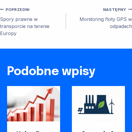
Nawigacja
POPRZEDNI
NASTĘPNY
Spory prawne w
Monitoring floty GPS w
wpisu
transporcie na terenie
odpadach
Europy
Podobne wpisy