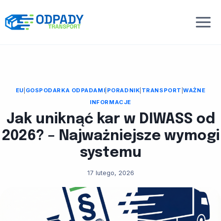
Przejdź
do
treści
EU
|
GOSPODARKA ODPADAMI
|
PORADNIK
|
TRANSPORT
|
WAŻNE
INFORMACJE
Jak uniknąć kar w DIWASS od
2026? – Najważniejsze wymogi
systemu
17 lutego, 2026