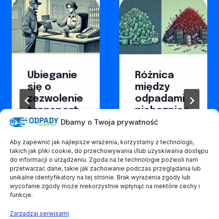
Ubieganie
Różnica
się o
między
zezwolenie
odpadami
transport
niebezpiec
Dbamy o Twoja prywatność
u odpadów
znymi a
–
neutralny
Aby zapewnić jak najlepsze wrażenia, korzystamy z technologii,
najczęstsz
mi
takich jak pliki cookie, do przechowywania i/lub uzyskiwania dostępu
e błędy
do informacji o urządzeniu. Zgoda na te technologie pozwoli nam
19 marca, 2025
przetwarzać dane, takie jak zachowanie podczas przeglądania lub
28 marca, 2025
unikalne identyfikatory na tej stronie. Brak wyrażenia zgody lub
wycofanie zgody może niekorzystnie wpłynąć na niektóre cechy i
funkcje.
Zarządzaj serwisami