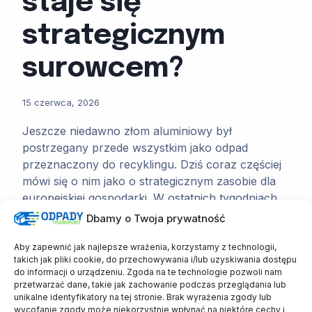
staje się
strategicznym
surowcem?
15 czerwca, 2026
Jeszcze niedawno złom aluminiowy był
postrzegany przede wszystkim jako odpad
przeznaczony do recyklingu. Dziś coraz częściej
mówi się o nim jako o strategicznym zasobie dla
europejskiej gospodarki. W ostatnich tygodniach
dyskusja wokół eksportu aluminium z UE
Dbamy o Twoja prywatność
wyraźnie przyspieszyła. Komisja Europejska chce
zatrzymać więcej surowca w UE Komisja
Aby zapewnić jak najlepsze wrażenia, korzystamy z technologii,
takich jak pliki cookie, do przechowywania i/lub uzyskiwania dostępu
Europejska prowadzi obecnie konsultacje
do informacji o urządzeniu. Zgoda na te technologie pozwoli nam
dotyczące możliwych działań mających…
przetwarzać dane, takie jak zachowanie podczas przeglądania lub
unikalne identyfikatory na tej stronie. Brak wyrażenia zgody lub
Aluminium
wycofanie zgody może niekorzystnie wpłynąć na niektóre cechy i
Dowiedz się więcej