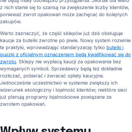
nie będą miały obowiązku przystąpienia. Jednak dla wielu
z nich stanie się to szansą na zwiększenie liczby klientów,
ponieważ zwrot opakowań może zachęcać do kolejnych
zakupów.
Warto zaznaczyć, że część sklepów już dziś obsługuje
kaucje za butelki zwrotne po piwie. Nowy system rozwinie
te praktyki, wprowadzając standaryzację: tylko
butelki i
puszki z oficjalnym oznaczeniem będą kwalifikować się do
zwrotu
. Sklepy nie wypłacą kaucji za opakowania bez
wymaganych symboli. Sprzedawcy będą też dokładnie
rozliczać, pobierać i zwracać opłaty kaucyjne.
Jednocześnie uczestnictwo w systemie zwiększy ich
wizerunek ekologiczny i lojalność klientów; niektóre sieci
już planują programy lojalnościowe powiązane ze
zwrotem opakowań.