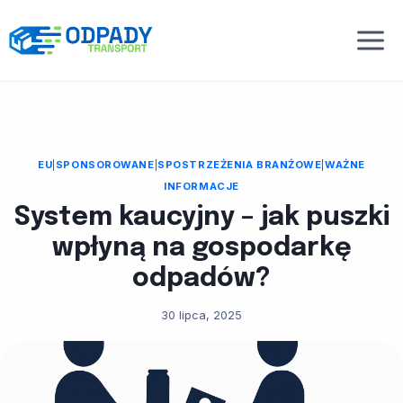
Przejdź
do
treści
EU
|
SPONSOROWANE
|
SPOSTRZEŻENIA BRANŻOWE
|
WAŻNE
INFORMACJE
System kaucyjny – jak puszki
wpłyną na gospodarkę
odpadów?
30 lipca, 2025