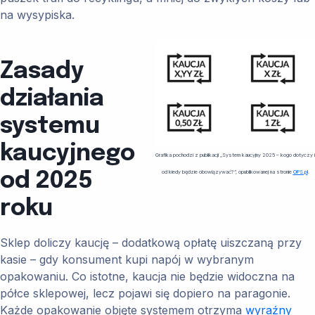
na wysypiska.
Zasady
działania
systemu
kaucyjnego
Grafika pochodzi z publikacji „System kaucyjny 2025 – kogo dotyczy i
od kiedy będzie obowiązywać?”, opublikowanej na stronie
OPS.pl
.
od 2025
roku
Sklep doliczy kaucję – dodatkową opłatę uiszczaną przy
kasie – gdy konsument kupi napój w wybranym
opakowaniu. Co istotne, kaucja nie będzie widoczna na
półce sklepowej, lecz pojawi się dopiero na paragonie.
Każde opakowanie objęte systemem otrzyma
wyraźny