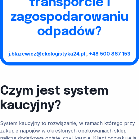
transporcie i
zagospodarowaniu
odpadów?
j.blazewicz@ekologistyka24.pl
,
+48 500 867 153
Czym jest system
kaucyjny?
System kaucyjny to rozwiązanie, w ramach którego przy
zakupie napojów w określonych opakowaniach sklep
nalicza dodatkową opłatę, czyli kaucję. Klient odzyskuje ją