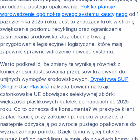
po oddaniu pustego opakowania.
Polska planuje
wprowadzenie ogólnokrajowego systemu kaucyjnego
od 1
października 2025 roku. Jest to znaczący krok w stronę
zwiększenia poziomu recyklingu oraz ograniczenia
zaśmiecania środowiska. Już obecnie trwają
przygotowania legislacyjne i logistyczne, które mają
zapewnić sprawne wdrożenie nowego systemu.
Warto podkreślić, że zmiany te wynikają również z
konieczności dostosowania przepisów krajowych do
unijnych wymogów środowiskowych.
Dyrektywa SUP
(Single-Use Plastics)
nakłada bowiem na kraje
członkowskie UE obowiązek selektywnej zbiórki
większości plastikowych butelek po napojach do 2025
roku. Co to oznacza dla konsumenta? W praktyce klient
zapłaci kaucję przy zakupie np. napoju w puszce, a
następnie odzyska ją po zwrocie pustego opakowania do
wyznaczonego punktu. Dzięki temu więcej butelek i
puszek trafi do recyklingu, a mniej do zwykłych koszy lub