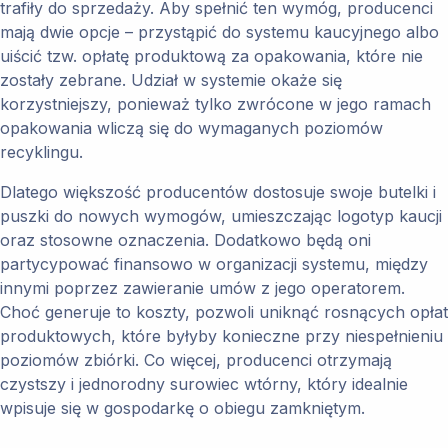
trafiły do sprzedaży. Aby spełnić ten wymóg, producenci
mają dwie opcje – przystąpić do systemu kaucyjnego albo
uiścić tzw. opłatę produktową za opakowania, które nie
zostały zebrane. Udział w systemie okaże się
korzystniejszy, ponieważ tylko zwrócone w jego ramach
opakowania wliczą się do wymaganych poziomów
recyklingu.
Dlatego większość producentów dostosuje swoje butelki i
puszki do nowych wymogów, umieszczając logotyp kaucji
oraz stosowne oznaczenia. Dodatkowo będą oni
partycypować finansowo w organizacji systemu, między
innymi poprzez zawieranie umów z jego operatorem.
Choć generuje to koszty, pozwoli uniknąć rosnących opłat
produktowych, które byłyby konieczne przy niespełnieniu
poziomów zbiórki. Co więcej, producenci otrzymają
czystszy i jednorodny surowiec wtórny, który idealnie
wpisuje się w gospodarkę o obiegu zamkniętym.