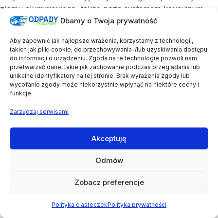
złomu aluminiowego, także poza systemem kaucyjnym.
Dbamy o Twoja prywatność
Aby zapewnić jak najlepsze wrażenia, korzystamy z technologii,
Glosariusz pojęć
takich jak pliki cookie, do przechowywania i/lub uzyskiwania dostępu
do informacji o urządzeniu. Zgoda na te technologie pozwoli nam
przetwarzać dane, takie jak zachowanie podczas przeglądania lub
System kaucyjny
– mechanizm, w którym konsument
unikalne identyfikatory na tej stronie. Brak wyrażenia zgody lub
płaci kaucję za opakowanie i odzyskuje ją po jego
wycofanie zgody może niekorzystnie wpłynąć na niektóre cechy i
funkcje.
zwrocie.
Kaucja
– dodatkowa opłata doliczana przy zakupie
Zarządzaj serwisami
napoju w opakowaniu objętym systemem; zwracana
po oddaniu pustego opakowania.
Akceptuję
Recyklomat
– automat do przyjmowania pustych
opakowań i zwrotu kaucji.
Odmów
PET
– rodzaj tworzywa sztucznego (politereftalan
etylenu) stosowany w produkcji plastikowych butelek.
Zobacz preferencje
Gospodarka o obiegu zamkniętym
– model, w którym
odpady traktowane są jako surowce wtórne
Polityka ciasteczek
Polityka prywatności
wykorzystywane ponownie w produkcji.