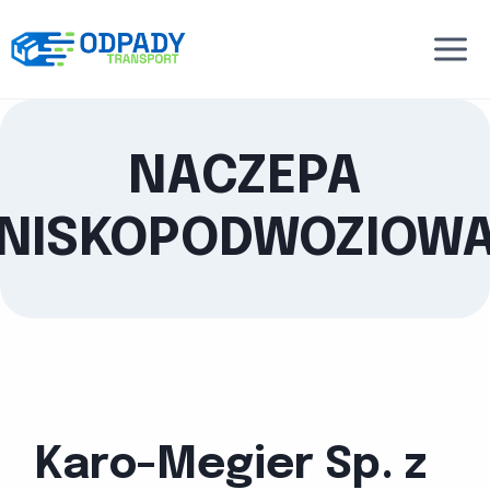
Przejdź
do
treści
NACZEPA
NISKOPODWOZIOW
Karo-Megier Sp. z