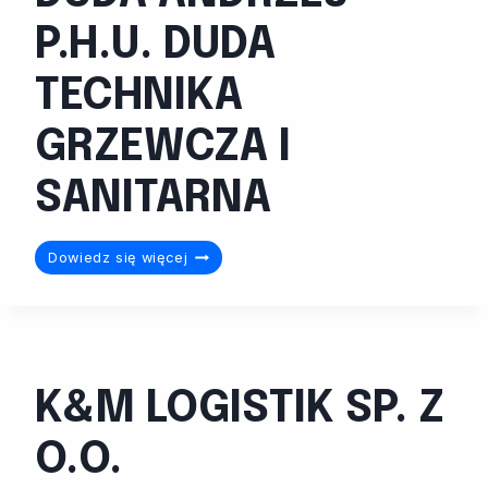
P.H.U. DUDA
TECHNIKA
GRZEWCZA I
SANITARNA
DUDA
Dowiedz się więcej
ANDRZEJ
P.H.U.
DUDA
TECHNIKA
GRZEWCZA
K&M LOGISTIK SP. Z
I
SANITARNA
O.O.