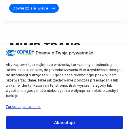
K&M
Dowiedz się więcej
LOGISTIK
SP.
Z
O.O.
MIMB TRANS
Dbamy o Twoja prywatność
MAGDALENA
Aby zapewnić jak najlepsze wrażenia, korzystamy z technologii,
takich jak pliki cookie, do przechowywania i/lub uzyskiwania dostępu
BARWIŃSKA
do informacji o urządzeniu. Zgoda na te technologie pozwoli nam
przetwarzać dane, takie jak zachowanie podczas przeglądania lub
unikalne identyfikatory na tej stronie. Brak wyrażenia zgody lub
MIMB
wycofanie zgody może niekorzystnie wpłynąć na niektóre cechy i
Dowiedz się więcej
funkcje.
TRANS
MAGDALENA
Zarządzaj serwisami
BARWIŃSKA
Akceptuję