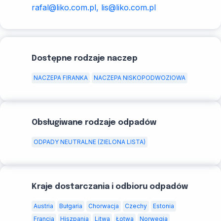
rafal@liko.com.pl, lis@liko.com.pl
Dostępne rodzaje naczep
NACZEPA FIRANKA
NACZEPA NISKOPODWOZIOWA
Obsługiwane rodzaje odpadów
ODPADY NEUTRALNE (ZIELONA LISTA)
Kraje dostarczania i odbioru odpadów
Austria
Bułgaria
Chorwacja
Czechy
Estonia
Francja
Hiszpania
Litwa
Łotwa
Norwegia