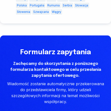
Polska
Portugalia
Rumunia
Serbia
Słowacja
Słowenia
Szwajcaria
Węgry
Formularz zapytania
Zachęcamy do skorzystania z poniższego
formularza kontaktowego w celu przesłania
zapytania ofertowego.
Wiadomość zostanie automatycznie przekierowana
do przedstawiciela firmy, który udzieli
szczegółowych informacji na temat możliwości
współpracy.