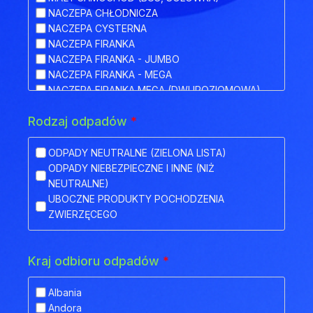
NACZEPA CHŁODNICZA
NACZEPA CYSTERNA
NACZEPA FIRANKA
NACZEPA FIRANKA - JUMBO
NACZEPA FIRANKA - MEGA
NACZEPA FIRANKA MEGA (DWUPOZIOMOWA)
NACZEPA HAKOWA
Rodzaj odpadów
*
NACZEPA HAKOWA Z PRZYCZEPĄ
NACZEPA IZOTERMA
NACZEPA KŁONICOWA
ODPADY NEUTRALNE (ZIELONA LISTA)
NACZEPA KONTENEROWA
ODPADY NIEBEZPIECZNE I INNE (NIŻ
NACZEPA MEGA (NISKOPODWOZIOWA)
NEUTRALNE)
NACZEPA NISKOPODWOZIOWA
UBOCZNE PRODUKTY POCHODZENIA
NACZEPA NISKOPODWOZIOWA Z OBNIŻONYM
ZWIERZĘCEGO
POKŁADEM
NACZEPA ODKRYTA (FLATBED)
NACZEPA PLATFORMA
Kraj odbioru odpadów
*
NACZEPA PLATFORMOWA BDF
NACZEPA PRZEZNACZONA DO TRANSPORTU
Albania
ZWIERZĄT
Andora