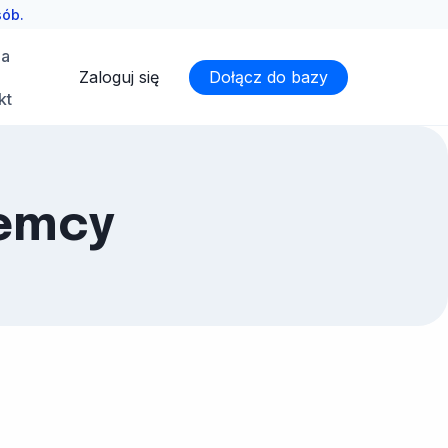
sób.
ia
Zaloguj się
Dołącz do bazy
kt
iemcy