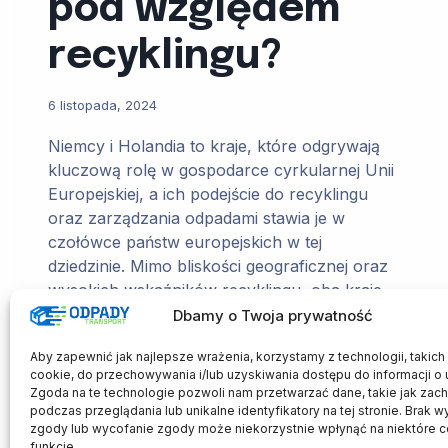
pod względem
recyklingu?
6 listopada, 2024
Niemcy i Holandia to kraje, które odgrywają
kluczową rolę w gospodarce cyrkularnej Unii
Europejskiej, a ich podejście do recyklingu
oraz zarządzania odpadami stawia je w
czołówce państw europejskich w tej
dziedzinie. Mimo bliskości geograficznej oraz
wysokich wskaźników recyklingu, oba kraje
stosują odmienne strategie i rozwiązania
Dbamy o Twoja prywatność
prawne. W artykule przyjrzymy się
Aby zapewnić jak najlepsze wrażenia, korzystamy z technologii, takich j
systemowi gospodarowania odpadami w
cookie, do przechowywania i/lub uzyskiwania dostępu do informacji o 
Niemczech…
Zgoda na te technologie pozwoli nam przetwarzać dane, takie jak zac
podczas przeglądania lub unikalne identyfikatory na tej stronie. Brak w
Niemcy
Dowiedz się więcej
zgody lub wycofanie zgody może niekorzystnie wpłynąć na niektóre c
funkcje.