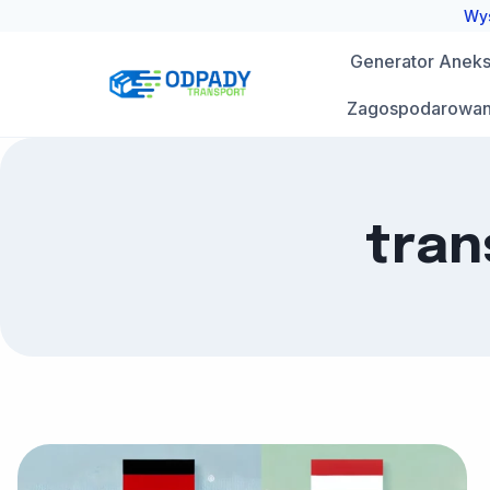
Przejdź
Wys
do
Generator Aneks 
treści
Zagospodarowan
tran