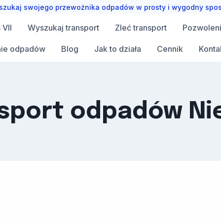
zukaj swojego przewoźnika odpadów w prosty i wygodny spo
VII
Wyszukaj transport
Zleć transport
Pozwolen
ie odpadów
Blog
Jak to działa
Cennik
Konta
sport odpadów N