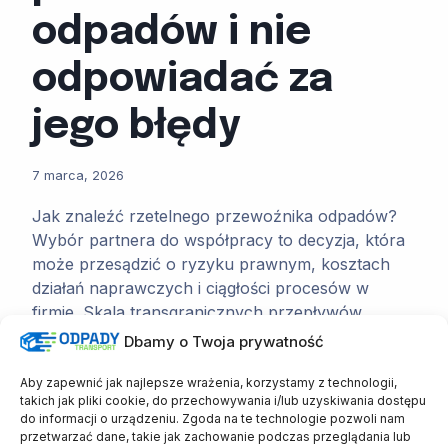
odpadów i nie
odpowiadać za
jego błędy
7 marca, 2026
Jak znaleźć rzetelnego przewoźnika odpadów?
Wybór partnera do współpracy to decyzja, która
może przesądzić o ryzyku prawnym, kosztach
działań naprawczych i ciągłości procesów w
firmie. Skala transgranicznych przepływów
odpadów w Europie zwiększa presję cenową i
Dbamy o Twoja prywatność
sprzyja odstępstwom od procedur. To właśnie
odstępstwa od procedur najczęściej stają się
Aby zapewnić jak najlepsze wrażenia, korzystamy z technologii,
takich jak pliki cookie, do przechowywania i/lub uzyskiwania dostępu
źródłem problemów. Na poziomie Unii
do informacji o urządzeniu. Zgoda na te technologie pozwoli nam
Europejskiej obrót i…
przetwarzać dane, takie jak zachowanie podczas przeglądania lub