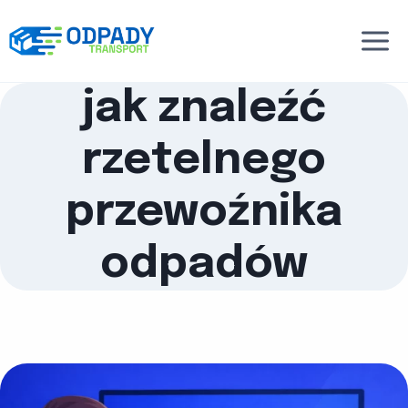
Przejdź
do
treści
jak znaleźć
rzetelnego
przewoźnika
odpadów