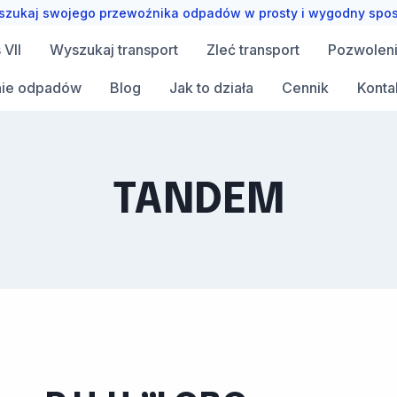
zukaj swojego przewoźnika odpadów w prosty i wygodny spo
VII
Wyszukaj transport
Zleć transport
Pozwolen
ie odpadów
Blog
Jak to działa
Cennik
Konta
TANDEM