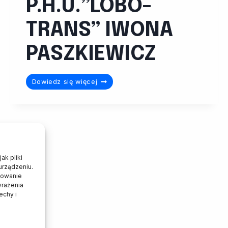
P.H.U.”LOBO-
TRANS” IWONA
PASZKIEWICZ
P.H.U.”LOBO-
Dowiedz się więcej
TRANS”
IWONA
PASZKIEWICZ
ak pliki
urządzeniu.
howanie
yrażenia
echy i