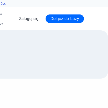
sób.
ia
Zaloguj się
Dołącz do bazy
kt