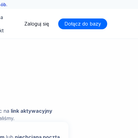
sób.
ia
Zaloguj się
Dołącz do bazy
kt
ąc na
link aktywacyjny
aliśmy.
em
lub
niechcianą pocztą
.