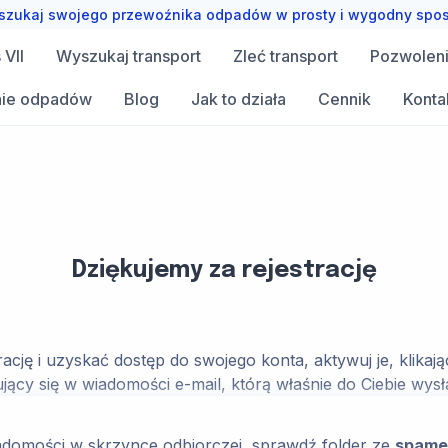
zukaj swojego przewoźnika odpadów w prosty i wygodny spo
VII
Wyszukaj transport
Zleć transport
Pozwolen
ie odpadów
Blog
Jak to działa
Cennik
Konta
Dziękujemy za rejestrację
ację i uzyskać dostęp do swojego konta, aktywuj je, klikaj
jący się w wiadomości e-mail, którą właśnie do Ciebie wysł
wiadomości w skrzynce odbiorczej, sprawdź folder ze
spam