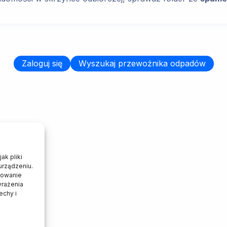
Zaloguj się
Wyszukaj przewoźnika odpadów
ak pliki
urządzeniu.
howanie
yrażenia
echy i