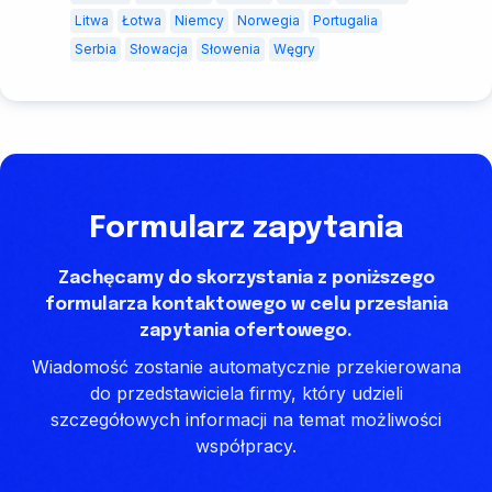
Litwa
Łotwa
Niemcy
Norwegia
Portugalia
Serbia
Słowacja
Słowenia
Węgry
Formularz zapytania
Zachęcamy do skorzystania z poniższego
formularza kontaktowego w celu przesłania
zapytania ofertowego.
Wiadomość zostanie automatycznie przekierowana
do przedstawiciela firmy, który udzieli
szczegółowych informacji na temat możliwości
współpracy.