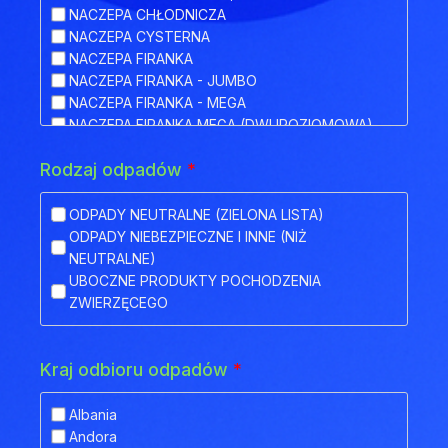
NACZEPA CHŁODNICZA
NACZEPA CYSTERNA
NACZEPA FIRANKA
NACZEPA FIRANKA - JUMBO
NACZEPA FIRANKA - MEGA
NACZEPA FIRANKA MEGA (DWUPOZIOMOWA)
NACZEPA HAKOWA
Rodzaj odpadów
*
NACZEPA HAKOWA Z PRZYCZEPĄ
NACZEPA IZOTERMA
NACZEPA KŁONICOWA
ODPADY NEUTRALNE (ZIELONA LISTA)
NACZEPA KONTENEROWA
ODPADY NIEBEZPIECZNE I INNE (NIŻ
NACZEPA MEGA (NISKOPODWOZIOWA)
NEUTRALNE)
NACZEPA NISKOPODWOZIOWA
UBOCZNE PRODUKTY POCHODZENIA
NACZEPA NISKOPODWOZIOWA Z OBNIŻONYM
ZWIERZĘCEGO
POKŁADEM
NACZEPA ODKRYTA (FLATBED)
NACZEPA PLATFORMA
Kraj odbioru odpadów
*
NACZEPA PLATFORMOWA BDF
NACZEPA PRZEZNACZONA DO TRANSPORTU
Albania
ZWIERZĄT
Andora