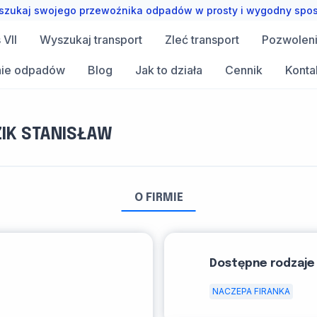
zukaj swojego przewoźnika odpadów w prosty i wygodny spo
VII
Wyszukaj transport
Zleć transport
Pozwolen
ie odpadów
Blog
Jak to działa
Cennik
Konta
IK STANISŁAW
O FIRMIE
Dostępne rodzaje
NACZEPA FIRANKA