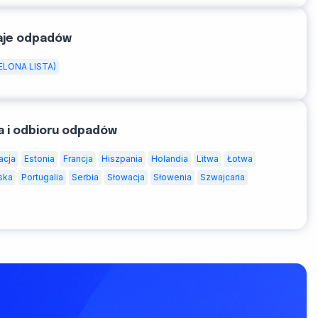
aje odpadów
ELONA LISTA)
a i odbioru odpadów
acja
Estonia
Francja
Hiszpania
Holandia
Litwa
Łotwa
ska
Portugalia
Serbia
Słowacja
Słowenia
Szwajcaria