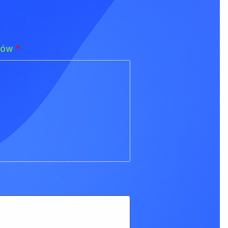
adów
*