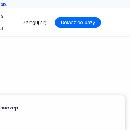
sób.
ia
Zaloguj się
Dołącz do bazy
kt
 naczep