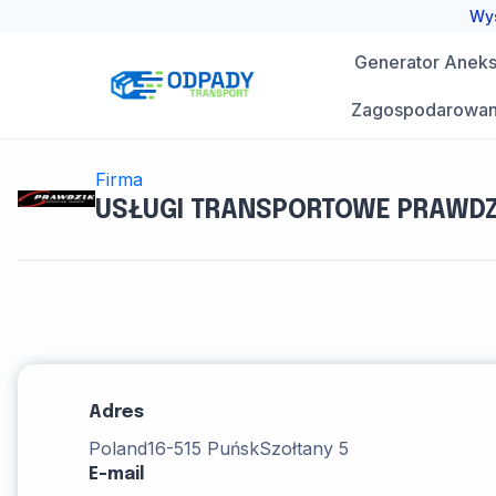
Przejdź
Wys
do
Generator Aneks 
treści
Zagospodarowan
Firma
USŁUGI TRANSPORTOWE PRAWDZ
Adres
Poland
16-515 Puńsk
Szołtany 5
E-mail