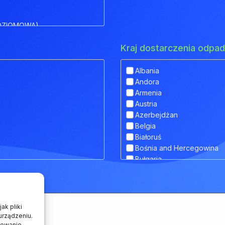
OZIOMOWA)
Kraj dostarczenia odp
Albania
Andora
IOWA)
Armenia
Austria
 OBNIŻONYM POKŁADEM
Azerbejdżan
Belgia
Białoruś
Bośnia and Hercegowina
RANSPORTU ZWIERZĄT
Bułgaria
Chorwacja
Cypr
Czarnogóra
Czechy
ak pliki
Dania
urządzeniu.
howanie