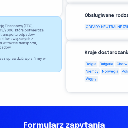
Obsługiwane rodz
ję Finansową (EFG),
ODPADY NEUTRALNE (ZI
13/2006, która potwierdza
transportu odpadów i
osztów związanych z
 w trakcie transportu,
dpadów.
Kraje dostarczani
esz sprawdzić wpis firmy w
Belgia
Bułgaria
Chorw
Niemcy
Norwegia
Pol
Węgry
Formularz zapytania