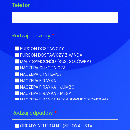
Telefon
Rodzaj naczepy
*
FURGON DOSTAWCZY
FURGON DOSTAWCZY Z WINDĄ
MAŁY SAMOCHÓD (BUS, SOLÓWKA)
NACZEPA CHŁODNICZA
NACZEPA CYSTERNA
NACZEPA FIRANKA
NACZEPA FIRANKA - JUMBO
NACZEPA FIRANKA - MEGA
NACZEPA FIRANKA MEGA (DWUPOZIOMOWA)
NACZEPA HAKOWA
Rodzaj odpadów
*
NACZEPA HAKOWA Z PRZYCZEPĄ
NACZEPA IZOTERMA
NACZEPA KŁONICOWA
ODPADY NEUTRALNE (ZIELONA LISTA)