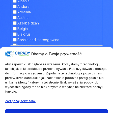
Czechy
Albania
NACZEPA Z DŹWIGIEM ZAŁADUNKOWYM
Dania
Andora
NACZEPA Z RUCHOMĄ PODŁOGĄ
Estonia
Armenia
TANDEM
Finlandia
Austria
Francja
Azerbejdżan
Grecja
Belgia
Gruzja
Białoruś
Hiszpania
Bośnia and Hercegowina
Holandia
Bułgaria
Irlandia
Chorwacja
Dbamy o Twoja prywatność
Islandia
Dodatkowe informacje
Cypr
Kazachstan
Czarnogóra
Aby zapewnić jak najlepsze wrażenia, korzystamy z technologii,
Kosowo
Czechy
takich jak pliki cookie, do przechowywania i/lub uzyskiwania dostępu
Liechtenstein
Dania
do informacji o urządzeniu. Zgoda na te technologie pozwoli nam
Litwa
przetwarzać dane, takie jak zachowanie podczas przeglądania lub
Estonia
unikalne identyfikatory na tej stronie. Brak wyrażenia zgody lub
Łotwa
Finlandia
wycofanie zgody może niekorzystnie wpłynąć na niektóre cechy i
Luksemburg
Francja
funkcje.
Macedonia Północna
Grecja
Malta
Gruzja
Zarządzaj serwisami
Mołdawia
Hiszpania
Monako
Holandia