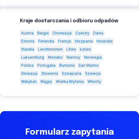
Kraje dostarczania i odbioru odpadów
Austria
Belgia
Chorwacja
Czechy
Dania
Estonia
Finlandia
Francja
Hiszpania
Holandia
Irlandia
Liechtenstein
Litwa
Łotwa
Luksemburg
Monako
Niemcy
Norwegia
Polska
Portugalia
Rumunia
San Marino
Słowacja
Słowenia
Szwajcaria
Szwecja
Watykan
Węgry
Wielka Brytania
Włochy
Formularz zapytania