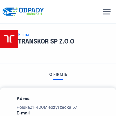
Przejdź
do
treści
Firma
TRANSKOR SP Z.O.O
O FIRMIE
Adres
Polska
21-400
Miedzyrzecka 57
E-mail