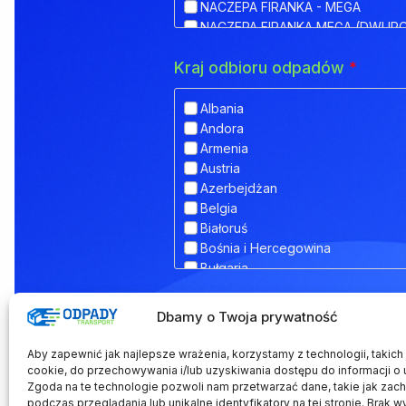
NACZEPA FIRANKA - MEGA
NACZEPA FIRANKA MEGA (DWUP
NACZEPA HAKOWA
Kraj odbioru odpadów
*
NACZEPA HAKOWA Z PRZYCZEPĄ
NACZEPA IZOTERMA
NACZEPA KŁONICOWA
Albania
NACZEPA KONTENEROWA
Andora
NACZEPA MEGA (NISKOPODWOZ
Armenia
NACZEPA NISKOPODWOZIOWA
Austria
NACZEPA NISKOPODWOZIOWA Z
Azerbejdżan
NACZEPA ODKRYTA (FLATBED)
Belgia
NACZEPA PLATFORMA
Białoruś
NACZEPA PLATFORMOWA BDF
Bośnia i Hercegowina
NACZEPA PRZEZNACZONA DO T
Bułgaria
NACZEPA SILOS
Chorwacja
NACZEPA SKRZYNIOWA
Dodatkowe informacje
Cypr
Dbamy o Twoja prywatność
NACZEPA TELEMEGA
Czarnogóra
NACZEPA TYPU COILMULDE
Czechy
Aby zapewnić jak najlepsze wrażenia, korzystamy z technologii, takich j
NACZEPA TYPU INLOADER
Dania
cookie, do przechowywania i/lub uzyskiwania dostępu do informacji o 
NACZEPA TYPU JOLODA
Zgoda na te technologie pozwoli nam przetwarzać dane, takie jak zac
Estonia
podczas przeglądania lub unikalne identyfikatory na tej stronie. Brak w
NACZEPA TYPU JUMBO