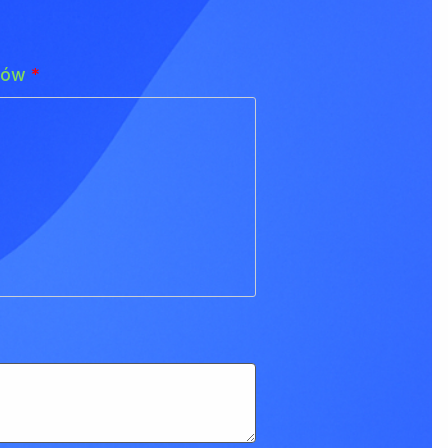
adów
*