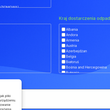
OZIOMOWA)
Kraj dostarczenia odp
Albania
Andora
IOWA)
Armenia
Austria
 OBNIŻONYM POKŁADEM
Azerbejdżan
Belgia
Białoruś
Bośnia and Hercegowina
RANSPORTU ZWIERZĄT
Bułgaria
Chorwacja
Cypr
Czarnogóra
Czechy
ak pliki
Dania
urządzeniu.
howanie
Estonia
yrażenia