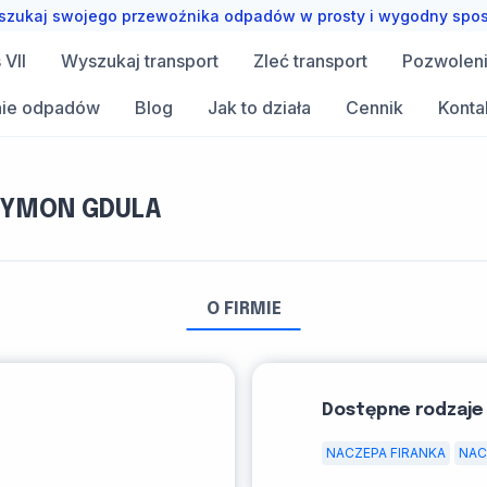
zukaj swojego przewoźnika odpadów w prosty i wygodny spo
VII
Wyszukaj transport
Zleć transport
Pozwolen
ie odpadów
Blog
Jak to działa
Cennik
Konta
SZYMON GDULA
O FIRMIE
Dostępne rodzaje
NACZEPA FIRANKA
NAC