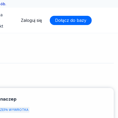
sób.
ia
Zaloguj się
Dołącz do bazy
kt
 naczep
ZEPA WYWROTKA