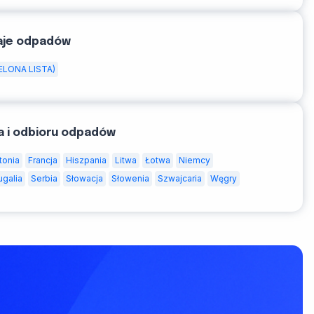
aje odpadów
ELONA LISTA)
a i odbioru odpadów
tonia
Francja
Hiszpania
Litwa
Łotwa
Niemcy
ugalia
Serbia
Słowacja
Słowenia
Szwajcaria
Węgry