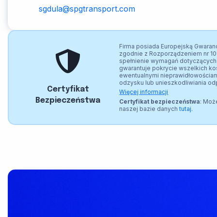
sgdula@spgtransport.com
Firma posiada Europejską Gwaranc
zgodnie z Rozporządzeniem nr 10
spełnienie wymagań dotyczących 
gwarantuje pokrycie wszelkich k
ewentualnymi nieprawidłowościami
odzysku lub unieszkodliwiania o
Certyfikat
Więcej informacji
Bezpieczeństwa
Certyfikat bezpieczeństwa
: Moż
naszej bazie danych
tutaj.