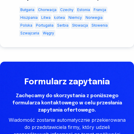
Bułgaria
Chorwacja
Czechy
Estonia
Francja
Hiszpania
Litwa
Łotwa
Niemcy
Norwegia
Polska
Portugalia
Serbia
Słowacja
Słowenia
Szwajcaria
Węgry
Formularz zapytania
Zachęcamy do skorzystania z poniższego
formularza kontaktowego w celu przesłania
zapytania ofertowego.
Wiadomość zostanie automatycznie przekierowana
do przedstawiciela firmy, który udzieli