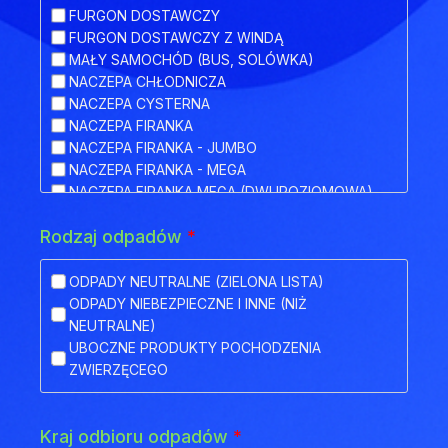
FURGON DOSTAWCZY
FURGON DOSTAWCZY Z WINDĄ
MAŁY SAMOCHÓD (BUS, SOLÓWKA)
NACZEPA CHŁODNICZA
NACZEPA CYSTERNA
NACZEPA FIRANKA
NACZEPA FIRANKA - JUMBO
NACZEPA FIRANKA - MEGA
NACZEPA FIRANKA MEGA (DWUPOZIOMOWA)
NACZEPA HAKOWA
Rodzaj odpadów
*
NACZEPA HAKOWA Z PRZYCZEPĄ
NACZEPA IZOTERMA
NACZEPA KŁONICOWA
ODPADY NEUTRALNE (ZIELONA LISTA)
NACZEPA KONTENEROWA
ODPADY NIEBEZPIECZNE I INNE (NIŻ
NACZEPA MEGA (NISKOPODWOZIOWA)
NEUTRALNE)
NACZEPA NISKOPODWOZIOWA
UBOCZNE PRODUKTY POCHODZENIA
NACZEPA NISKOPODWOZIOWA Z OBNIŻONYM
ZWIERZĘCEGO
POKŁADEM
NACZEPA ODKRYTA (FLATBED)
NACZEPA PLATFORMA
Kraj odbioru odpadów
*