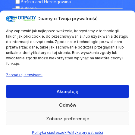
Hiszpania
Bośnia and Hercegowina
Holandia
Bułgaria
Irlandia
Chorwacja
Dbamy o Twoja prywatność
Islandia
Dodatkowe informacje
Cypr
Kazachstan
Czarnogóra
Aby zapewnić jak najlepsze wrażenia, korzystamy z technologii,
Kosowo
Czechy
takich jak pliki cookie, do przechowywania i/lub uzyskiwania dostępu
Liechtenstein
Dania
do informacji o urządzeniu. Zgoda na te technologie pozwoli nam
Litwa
przetwarzać dane, takie jak zachowanie podczas przeglądania lub
Estonia
unikalne identyfikatory na tej stronie. Brak wyrażenia zgody lub
Łotwa
Finlandia
wycofanie zgody może niekorzystnie wpłynąć na niektóre cechy i
Luksemburg
Francja
funkcje.
Macedonia Północna
Grecja
Malta
Gruzja
Zarządzaj serwisami
Mołdawia
Hiszpania
Monako
Holandia
Akceptuję
Niemcy
Irlandia
Regulamin
Polityka prywatności
Polityka ciasteczek
Norwegia
Islandia
Odmów
Polska
© 2026 Odpady Transport. Wszystkie prawa zastrzeżone.
Kazachstan
Portugalia
Kosowo
Zobacz preferencje
Grupa
EKOLOGISTYKA24
Rosja
Liechtenstein
Rumunia
Litwa
chriscodes.dev
Polityka ciasteczek
Polityka prywatności
Website created by
San Marino
Łotwa