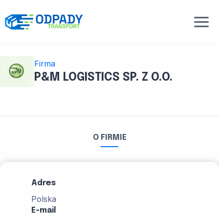
Przejdź
do
treści
Firma
P&M LOGISTICS SP. Z O.O.
O FIRMIE
Adres
Polska
E-mail