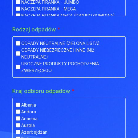
NACZEPA FIRANKA - JUMBO
NACZEPA FIRANKA - MEGA
NACZEPA FIRANKA MEGA (DWUPOZIOMOWA)
NACZEPA HAKOWA
Rodzaj odpadów
*
NACZEPA HAKOWA Z PRZYCZEPĄ
NACZEPA IZOTERMA
NACZEPA KŁONICOWA
ODPADY NEUTRALNE (ZIELONA LISTA)
NACZEPA KONTENEROWA
ODPADY NIEBEZPIECZNE I INNE (NIŻ
NACZEPA MEGA (NISKOPODWOZIOWA)
NEUTRALNE)
NACZEPA NISKOPODWOZIOWA
UBOCZNE PRODUKTY POCHODZENIA
NACZEPA NISKOPODWOZIOWA Z OBNIŻONYM
ZWIERZĘCEGO
POKŁADEM
NACZEPA ODKRYTA (FLATBED)
NACZEPA PLATFORMA
Kraj odbioru odpadów
*
NACZEPA PLATFORMOWA BDF
NACZEPA PRZEZNACZONA DO TRANSPORTU
Albania
ZWIERZĄT
Andora
NACZEPA SILOS
Armenia
NACZEPA SKRZYNIOWA
Austria
NACZEPA TELEMEGA
Azerbejdżan
NACZEPA TYPU COILMULDE