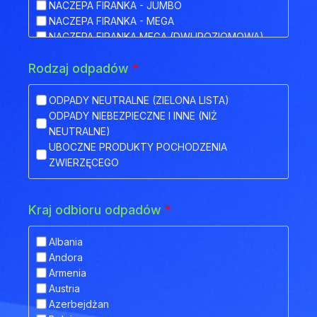
NACZEPA FIRANKA - JUMBO
NACZEPA FIRANKA - MEGA
NACZEPA FIRANKA MEGA (DWUPOZIOMOWA)
NACZEPA HAKOWA
Rodzaj odpadów
*
NACZEPA HAKOWA Z PRZYCZEPĄ
NACZEPA IZOTERMA
NACZEPA KŁONICOWA
ODPADY NEUTRALNE (ZIELONA LISTA)
NACZEPA KONTENEROWA
ODPADY NIEBEZPIECZNE I INNE (NIŻ
NACZEPA MEGA (NISKOPODWOZIOWA)
NEUTRALNE)
NACZEPA NISKOPODWOZIOWA
UBOCZNE PRODUKTY POCHODZENIA
NACZEPA NISKOPODWOZIOWA Z OBNIŻONYM
ZWIERZĘCEGO
POKŁADEM
NACZEPA ODKRYTA (FLATBED)
NACZEPA PLATFORMA
Kraj odbioru odpadów
*
NACZEPA PLATFORMOWA BDF
NACZEPA PRZEZNACZONA DO TRANSPORTU
Albania
ZWIERZĄT
Andora
NACZEPA SILOS
Armenia
NACZEPA SKRZYNIOWA
Austria
NACZEPA TELEMEGA
Azerbejdżan
NACZEPA TYPU COILMULDE