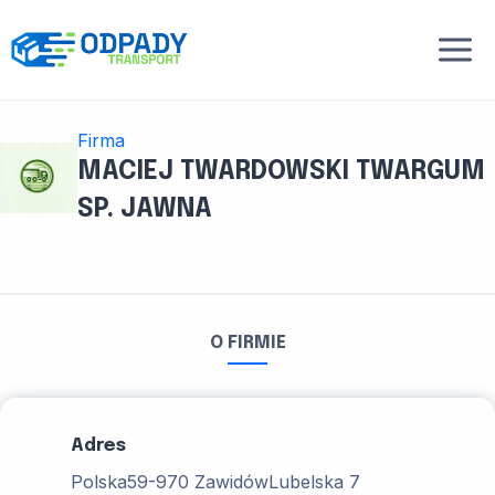
Przejdź
do
treści
Firma
MACIEJ TWARDOWSKI TWARGUM
SP. JAWNA
O FIRMIE
Adres
Polska
59-970 Zawidów
Lubelska 7