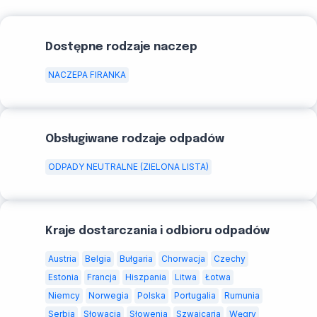
Dostępne rodzaje naczep
NACZEPA FIRANKA
Obsługiwane rodzaje odpadów
ODPADY NEUTRALNE (ZIELONA LISTA)
Kraje dostarczania i odbioru odpadów
Austria
Belgia
Bułgaria
Chorwacja
Czechy
Estonia
Francja
Hiszpania
Litwa
Łotwa
Niemcy
Norwegia
Polska
Portugalia
Rumunia
Serbia
Słowacja
Słowenia
Szwajcaria
Węgry