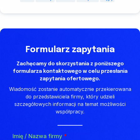
Formularz zapytania
Zachęcamy do skorzystania z poniższego
formularza kontaktowego w celu przesłania
zapytania ofertowego.
Wiadomość zostanie automatycznie przekierowana
do przedstawiciela firmy, który udzieli
szczegółowych informacji na temat możliwości
współpracy.
Imię / Nazwa firmy
*