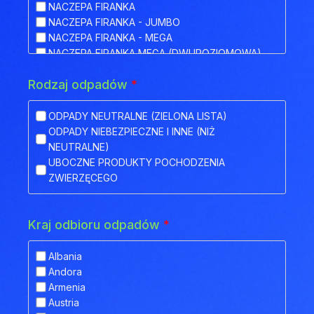
NACZEPA FIRANKA
NACZEPA FIRANKA - JUMBO
NACZEPA FIRANKA - MEGA
NACZEPA FIRANKA MEGA (DWUPOZIOMOWA)
NACZEPA HAKOWA
Rodzaj odpadów
*
NACZEPA HAKOWA Z PRZYCZEPĄ
NACZEPA IZOTERMA
NACZEPA KŁONICOWA
ODPADY NEUTRALNE (ZIELONA LISTA)
NACZEPA KONTENEROWA
ODPADY NIEBEZPIECZNE I INNE (NIŻ
NACZEPA MEGA (NISKOPODWOZIOWA)
NEUTRALNE)
NACZEPA NISKOPODWOZIOWA
UBOCZNE PRODUKTY POCHODZENIA
NACZEPA NISKOPODWOZIOWA Z OBNIŻONYM
ZWIERZĘCEGO
POKŁADEM
NACZEPA ODKRYTA (FLATBED)
NACZEPA PLATFORMA
Kraj odbioru odpadów
*
NACZEPA PLATFORMOWA BDF
NACZEPA PRZEZNACZONA DO TRANSPORTU
Albania
ZWIERZĄT
Andora
NACZEPA SILOS
Armenia
NACZEPA SKRZYNIOWA
Austria