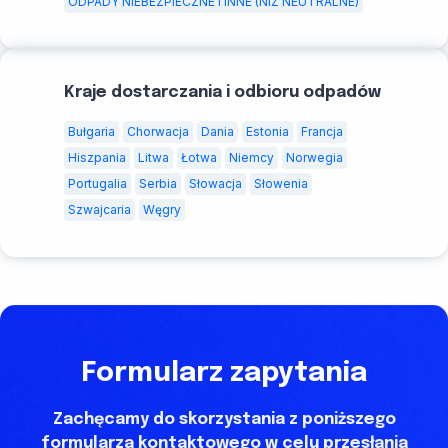
ODPADY NIEBEZPIECZNE I INNE (NIŻ NEUTRALNE)
Kraje dostarczania i odbioru odpadów
Bułgaria
Chorwacja
Dania
Estonia
Francja
Hiszpania
Litwa
Łotwa
Niemcy
Norwegia
Portugalia
Serbia
Słowacja
Słowenia
Szwajcaria
Węgry
Formularz zapytania
Zachęcamy do skorzystania z poniższego
formularza kontaktowego w celu przesłania