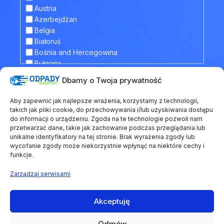
TANDEM
Finlandia
Austria
Francja
Azerbejdżan
Grecja
Belgia
Gruzja
Białoruś
Hiszpania
Bośnia and Hercegowina
Holandia
Bułgaria
Irlandia
Chorwacja
Dbamy o Twoja prywatność
Islandia
Dodatkowe informacje
Cypr
Kazachstan
Czarnogóra
Aby zapewnić jak najlepsze wrażenia, korzystamy z technologii,
Kosowo
Czechy
takich jak pliki cookie, do przechowywania i/lub uzyskiwania dostępu
Liechtenstein
Dania
do informacji o urządzeniu. Zgoda na te technologie pozwoli nam
Litwa
przetwarzać dane, takie jak zachowanie podczas przeglądania lub
Estonia
unikalne identyfikatory na tej stronie. Brak wyrażenia zgody lub
Łotwa
Finlandia
wycofanie zgody może niekorzystnie wpłynąć na niektóre cechy i
Luksemburg
Francja
funkcje.
Macedonia Północna
Grecja
Malta
Gruzja
Zarządzaj serwisami
Mołdawia
Hiszpania
Monako
Holandia
Akceptuję
Niemcy
Irlandia
Regulamin
Polityka prywatności
Polityka ciasteczek
Norwegia
Islandia
Odmów