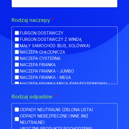
Rodzaj naczepy
*
FURGON DOSTAWCZY
FURGON DOSTAWCZY Z WINDĄ
MAŁY SAMOCHÓD (BUS, SOLÓWKA)
NACZEPA CHŁODNICZA
NACZEPA CYSTERNA
NACZEPA FIRANKA
NACZEPA FIRANKA - JUMBO
NACZEPA FIRANKA - MEGA
NACZEPA FIRANKA MEGA (DWUPOZIOMOWA)
NACZEPA HAKOWA
Rodzaj odpadów
*
NACZEPA HAKOWA Z PRZYCZEPĄ
NACZEPA IZOTERMA
NACZEPA KŁONICOWA
ODPADY NEUTRALNE (ZIELONA LISTA)
NACZEPA KONTENEROWA
ODPADY NIEBEZPIECZNE I INNE (NIŻ
NACZEPA MEGA (NISKOPODWOZIOWA)
NEUTRALNE)
NACZEPA NISKOPODWOZIOWA
UBOCZNE PRODUKTY POCHODZENIA