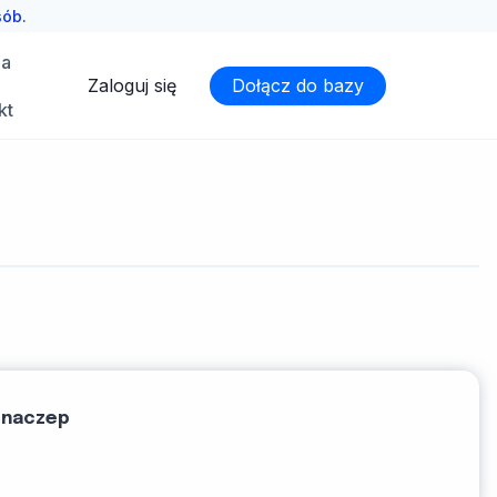
sób.
ia
Zaloguj się
Dołącz do bazy
kt
 naczep