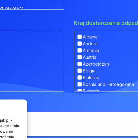
OZIOMOWA)
Kraj dostarczenia odp
Albania
Andora
IOWA)
Armenia
Austria
 OBNIŻONYM POKŁADEM
Azerbejdżan
Belgia
Białoruś
Bośnia and Hercegowina
RANSPORTU ZWIERZĄT
Bułgaria
Chorwacja
Cypr
Czarnogóra
Czechy
ak pliki
Dania
urządzeniu.
howanie
Estonia
yrażenia