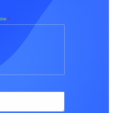
adów
*