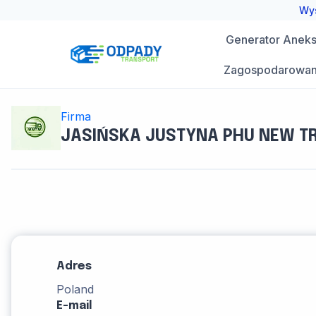
Przejdź
Wys
do
Generator Aneks 
treści
Zagospodarowan
Firma
JASIŃSKA JUSTYNA PHU NEW T
Adres
Poland
E-mail