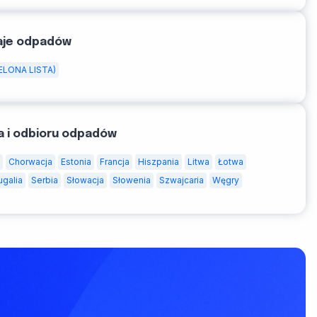
aje odpadów
ELONA LISTA)
a i odbioru odpadów
Chorwacja
Estonia
Francja
Hiszpania
Litwa
Łotwa
ugalia
Serbia
Słowacja
Słowenia
Szwajcaria
Węgry