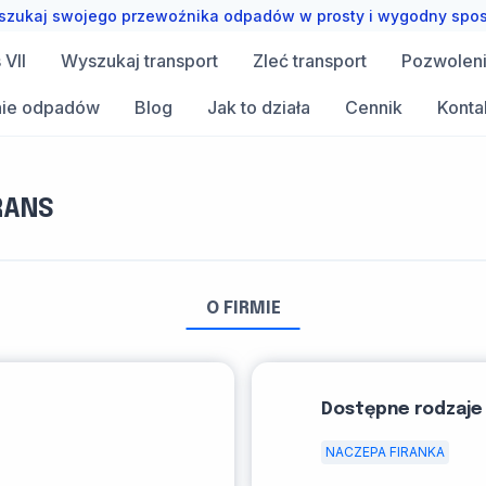
zukaj swojego przewoźnika odpadów w prosty i wygodny spo
VII
Wyszukaj transport
Zleć transport
Pozwolen
ie odpadów
Blog
Jak to działa
Cennik
Konta
RANS
O FIRMIE
Dostępne rodzaje
NACZEPA FIRANKA