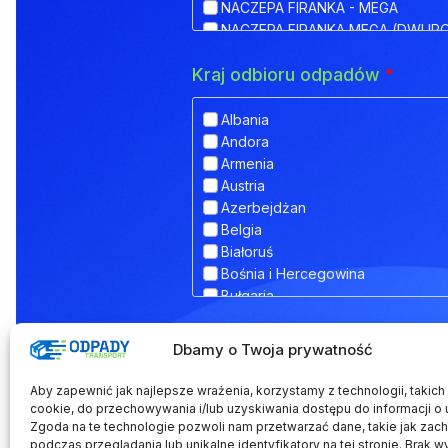
NACZEPA FIRANKA - MEGA
NACZEPA FIRANKA MEGA (DWUP
NACZEPA HAKOWA
Kraj odbioru odpadów
*
NACZEPA HAKOWA Z PRZYCZEPĄ
NACZEPA IZOTERMA
NACZEPA KŁONICOWA
Albania
NACZEPA KONTENEROWA
Andora
NACZEPA MEGA (NISKOPODWOZ
Armenia
NACZEPA NISKOPODWOZIOWA
Austria
NACZEPA NISKOPODWOZIOWA Z
Azerbejdżan
NACZEPA ODKRYTA (FLATBED)
Belgia
NACZEPA PLATFORMA
Białoruś
NACZEPA PLATFORMOWA BDF
Bośnia i Hercegowina
NACZEPA PRZEZNACZONA DO T
Bułgaria
NACZEPA SILOS
Chorwacja
NACZEPA SKRZYNIOWA
Dodatkowe informacje
Cypr
Dbamy o Twoja prywatność
NACZEPA TELEMEGA
Czarnogóra
NACZEPA TYPU COILMULDE
Czechy
Aby zapewnić jak najlepsze wrażenia, korzystamy z technologii, takich j
NACZEPA TYPU INLOADER
Dania
cookie, do przechowywania i/lub uzyskiwania dostępu do informacji o 
NACZEPA TYPU JOLODA
Zgoda na te technologie pozwoli nam przetwarzać dane, takie jak zac
Estonia
podczas przeglądania lub unikalne identyfikatory na tej stronie. Brak w
NACZEPA TYPU JUMBO