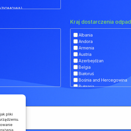
OZIOMOWA)
Kraj dostarczenia odp
Albania
Andora
IOWA)
Armenia
Austria
 OBNIŻONYM POKŁADEM
Azerbejdżan
Belgia
Białoruś
Bośnia and Hercegowina
RANSPORTU ZWIERZĄT
Bułgaria
Chorwacja
Cypr
Czarnogóra
Czechy
ak pliki
Dania
urządzeniu.
howanie
Estonia
yrażenia