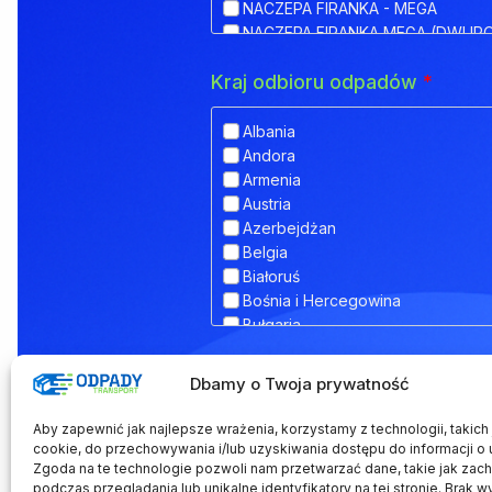
NACZEPA FIRANKA - MEGA
NACZEPA FIRANKA MEGA (DWUP
NACZEPA HAKOWA
Kraj odbioru odpadów
*
NACZEPA HAKOWA Z PRZYCZEPĄ
NACZEPA IZOTERMA
NACZEPA KŁONICOWA
Albania
NACZEPA KONTENEROWA
Andora
NACZEPA MEGA (NISKOPODWOZ
Armenia
NACZEPA NISKOPODWOZIOWA
Austria
NACZEPA NISKOPODWOZIOWA Z
Azerbejdżan
NACZEPA ODKRYTA (FLATBED)
Belgia
NACZEPA PLATFORMA
Białoruś
NACZEPA PLATFORMOWA BDF
Bośnia i Hercegowina
NACZEPA PRZEZNACZONA DO T
Bułgaria
NACZEPA SILOS
Chorwacja
NACZEPA SKRZYNIOWA
Dodatkowe informacje
Cypr
Dbamy o Twoja prywatność
NACZEPA TELEMEGA
Czarnogóra
NACZEPA TYPU COILMULDE
Czechy
Aby zapewnić jak najlepsze wrażenia, korzystamy z technologii, takich j
NACZEPA TYPU INLOADER
Dania
cookie, do przechowywania i/lub uzyskiwania dostępu do informacji o 
NACZEPA TYPU JOLODA
Zgoda na te technologie pozwoli nam przetwarzać dane, takie jak zac
Estonia
podczas przeglądania lub unikalne identyfikatory na tej stronie. Brak w
NACZEPA TYPU JUMBO