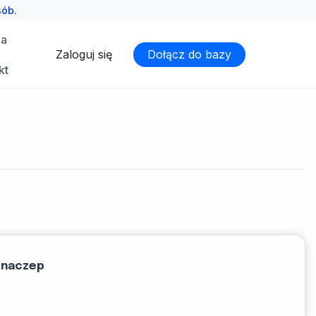
sób.
ia
Zaloguj się
Dołącz do bazy
kt
 naczep