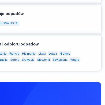
aje odpadów
ELONA LISTA)
a i odbioru odpadów
tonia
Francja
Hiszpania
Litwa
Łotwa
Niemcy
ugalia
Serbia
Słowacja
Słowenia
Szwajcaria
Węgry