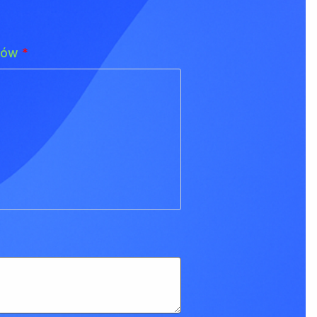
adów
*