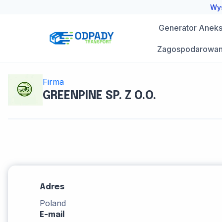
Przejdź
Wys
do
Generator Aneks 
treści
Zagospodarowan
Firma
GREENPINE SP. Z O.O.
Adres
Poland
E-mail