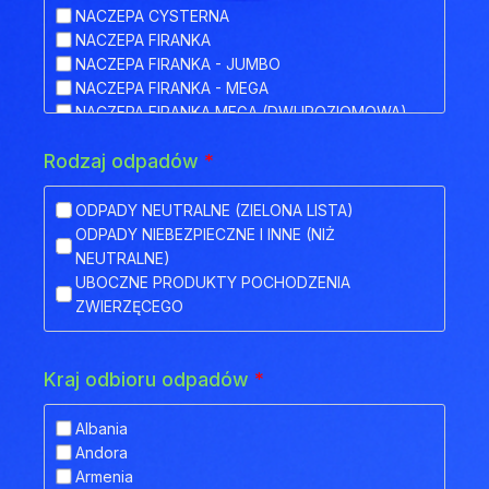
NACZEPA CYSTERNA
NACZEPA FIRANKA
NACZEPA FIRANKA - JUMBO
NACZEPA FIRANKA - MEGA
NACZEPA FIRANKA MEGA (DWUPOZIOMOWA)
NACZEPA HAKOWA
Rodzaj odpadów
*
NACZEPA HAKOWA Z PRZYCZEPĄ
NACZEPA IZOTERMA
NACZEPA KŁONICOWA
ODPADY NEUTRALNE (ZIELONA LISTA)
NACZEPA KONTENEROWA
ODPADY NIEBEZPIECZNE I INNE (NIŻ
NACZEPA MEGA (NISKOPODWOZIOWA)
NEUTRALNE)
NACZEPA NISKOPODWOZIOWA
UBOCZNE PRODUKTY POCHODZENIA
NACZEPA NISKOPODWOZIOWA Z OBNIŻONYM
ZWIERZĘCEGO
POKŁADEM
NACZEPA ODKRYTA (FLATBED)
NACZEPA PLATFORMA
Kraj odbioru odpadów
*
NACZEPA PLATFORMOWA BDF
NACZEPA PRZEZNACZONA DO TRANSPORTU
Albania
ZWIERZĄT
Andora
NACZEPA SILOS
Armenia