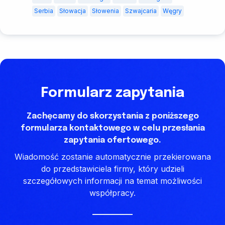
Serbia
Słowacja
Słowenia
Szwajcaria
Węgry
Formularz zapytania
Zachęcamy do skorzystania z poniższego
formularza kontaktowego w celu przesłania
zapytania ofertowego.
Wiadomość zostanie automatycznie przekierowana
do przedstawiciela firmy, który udzieli
szczegółowych informacji na temat możliwości
współpracy.