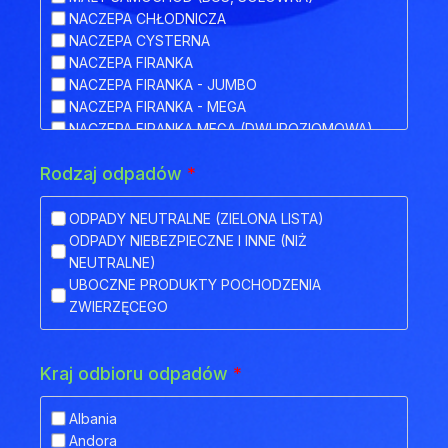
NACZEPA CHŁODNICZA
NACZEPA CYSTERNA
NACZEPA FIRANKA
NACZEPA FIRANKA - JUMBO
NACZEPA FIRANKA - MEGA
NACZEPA FIRANKA MEGA (DWUPOZIOMOWA)
NACZEPA HAKOWA
Rodzaj odpadów
*
NACZEPA HAKOWA Z PRZYCZEPĄ
NACZEPA IZOTERMA
NACZEPA KŁONICOWA
ODPADY NEUTRALNE (ZIELONA LISTA)
NACZEPA KONTENEROWA
ODPADY NIEBEZPIECZNE I INNE (NIŻ
NACZEPA MEGA (NISKOPODWOZIOWA)
NEUTRALNE)
NACZEPA NISKOPODWOZIOWA
UBOCZNE PRODUKTY POCHODZENIA
NACZEPA NISKOPODWOZIOWA Z OBNIŻONYM
ZWIERZĘCEGO
POKŁADEM
NACZEPA ODKRYTA (FLATBED)
NACZEPA PLATFORMA
Kraj odbioru odpadów
*
NACZEPA PLATFORMOWA BDF
NACZEPA PRZEZNACZONA DO TRANSPORTU
Albania
ZWIERZĄT
Andora