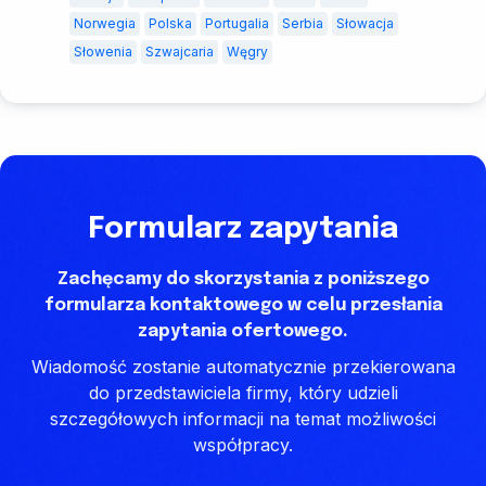
Norwegia
Polska
Portugalia
Serbia
Słowacja
Słowenia
Szwajcaria
Węgry
Formularz zapytania
Zachęcamy do skorzystania z poniższego
formularza kontaktowego w celu przesłania
zapytania ofertowego.
Wiadomość zostanie automatycznie przekierowana
do przedstawiciela firmy, który udzieli
szczegółowych informacji na temat możliwości
współpracy.