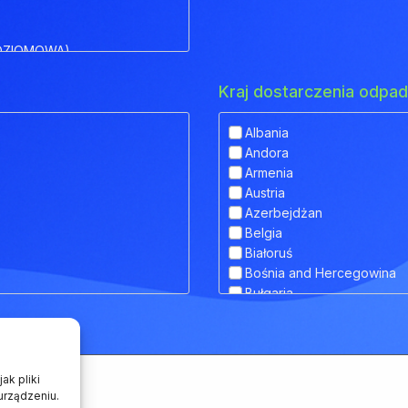
OZIOMOWA)
Kraj dostarczenia odp
Albania
Andora
IOWA)
Armenia
Austria
 OBNIŻONYM POKŁADEM
Azerbejdżan
Belgia
Białoruś
Bośnia and Hercegowina
RANSPORTU ZWIERZĄT
Bułgaria
Chorwacja
Cypr
Czarnogóra
Czechy
ak pliki
Dania
urządzeniu.