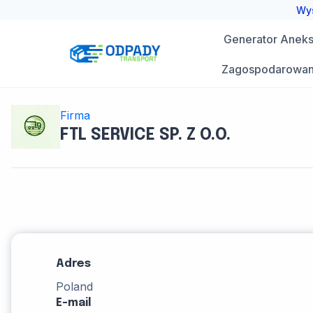
Przejdź
Wys
do
Generator Aneks 
treści
Zagospodarowan
Firma
FTL SERVICE SP. Z O.O.
Adres
Poland
E-mail