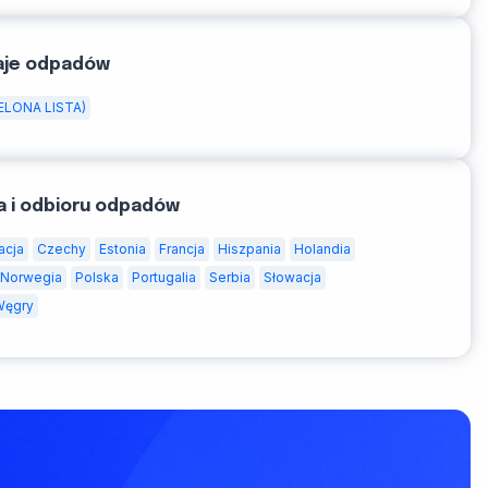
aje odpadów
ELONA LISTA)
a i odbioru odpadów
acja
Czechy
Estonia
Francja
Hiszpania
Holandia
Norwegia
Polska
Portugalia
Serbia
Słowacja
Węgry