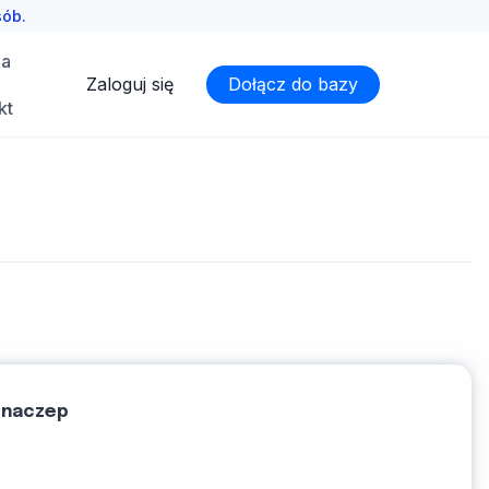
sób.
ia
Zaloguj się
Dołącz do bazy
kt
 naczep