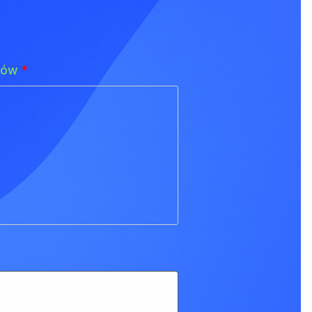
adów
*