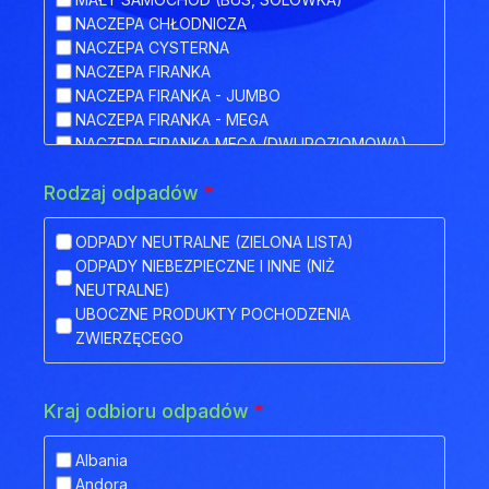
NACZEPA CHŁODNICZA
NACZEPA CYSTERNA
NACZEPA FIRANKA
NACZEPA FIRANKA - JUMBO
NACZEPA FIRANKA - MEGA
NACZEPA FIRANKA MEGA (DWUPOZIOMOWA)
NACZEPA HAKOWA
Rodzaj odpadów
*
NACZEPA HAKOWA Z PRZYCZEPĄ
NACZEPA IZOTERMA
NACZEPA KŁONICOWA
ODPADY NEUTRALNE (ZIELONA LISTA)
NACZEPA KONTENEROWA
ODPADY NIEBEZPIECZNE I INNE (NIŻ
NACZEPA MEGA (NISKOPODWOZIOWA)
NEUTRALNE)
NACZEPA NISKOPODWOZIOWA
UBOCZNE PRODUKTY POCHODZENIA
NACZEPA NISKOPODWOZIOWA Z OBNIŻONYM
ZWIERZĘCEGO
POKŁADEM
NACZEPA ODKRYTA (FLATBED)
NACZEPA PLATFORMA
Kraj odbioru odpadów
*
NACZEPA PLATFORMOWA BDF
NACZEPA PRZEZNACZONA DO TRANSPORTU
Albania
ZWIERZĄT
Andora