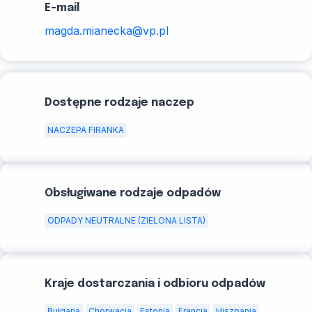
E-mail
magda.mianecka@vp.pl
Dostępne rodzaje naczep
NACZEPA FIRANKA
Obsługiwane rodzaje odpadów
ODPADY NEUTRALNE (ZIELONA LISTA)
Kraje dostarczania i odbioru odpadów
Bułgaria
Chorwacja
Estonia
Francja
Hiszpania