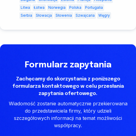
Litwa
Łotwa
Norwegia
Polska
Portugalia
Serbia
Słowacja
Słowenia
Szwajcaria
Węgry
Formularz zapytania
Zachęcamy do skorzystania z poniższego
formularza kontaktowego w celu przesłania
zapytania ofertowego.
Wiadomość zostanie automatycznie przekierowana
do przedstawiciela firmy, który udzieli
szczegółowych informacji na temat możliwości
współpracy.