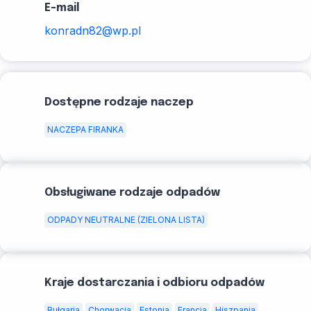
E-mail
konradn82@wp.pl
Dostępne rodzaje naczep
NACZEPA FIRANKA
Obsługiwane rodzaje odpadów
ODPADY NEUTRALNE (ZIELONA LISTA)
Kraje dostarczania i odbioru odpadów
Bułgaria
Chorwacja
Estonia
Francja
Hiszpania