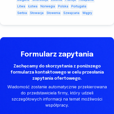
Litwa
Łotwa
Norwegia
Polska
Portugalia
Serbia
Słowacja
Słowenia
Szwajcaria
Węgry
Formularz zapytania
Zachęcamy do skorzystania z poniższego
formularza kontaktowego w celu przesłania
zapytania ofertowego.
Wiadomość zostanie automatycznie przekierowana
do przedstawiciela firmy, który udzieli
szczegółowych informacji na temat możliwości
współpracy.