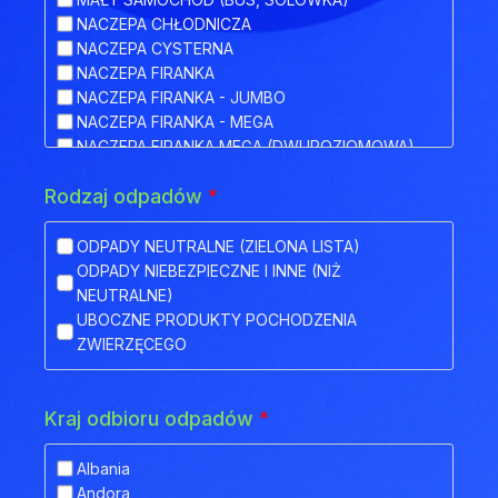
NACZEPA CHŁODNICZA
NACZEPA CYSTERNA
NACZEPA FIRANKA
NACZEPA FIRANKA - JUMBO
NACZEPA FIRANKA - MEGA
NACZEPA FIRANKA MEGA (DWUPOZIOMOWA)
NACZEPA HAKOWA
Rodzaj odpadów
*
NACZEPA HAKOWA Z PRZYCZEPĄ
NACZEPA IZOTERMA
NACZEPA KŁONICOWA
ODPADY NEUTRALNE (ZIELONA LISTA)
NACZEPA KONTENEROWA
ODPADY NIEBEZPIECZNE I INNE (NIŻ
NACZEPA MEGA (NISKOPODWOZIOWA)
NEUTRALNE)
NACZEPA NISKOPODWOZIOWA
UBOCZNE PRODUKTY POCHODZENIA
NACZEPA NISKOPODWOZIOWA Z OBNIŻONYM
ZWIERZĘCEGO
POKŁADEM
NACZEPA ODKRYTA (FLATBED)
NACZEPA PLATFORMA
Kraj odbioru odpadów
*
NACZEPA PLATFORMOWA BDF
NACZEPA PRZEZNACZONA DO TRANSPORTU
Albania
ZWIERZĄT
Andora