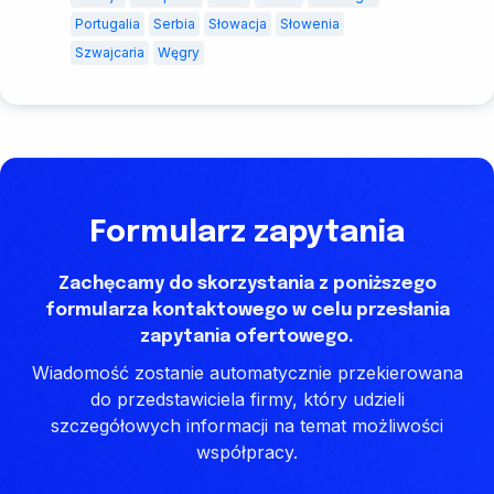
Portugalia
Serbia
Słowacja
Słowenia
Szwajcaria
Węgry
Formularz zapytania
Zachęcamy do skorzystania z poniższego
formularza kontaktowego w celu przesłania
zapytania ofertowego.
Wiadomość zostanie automatycznie przekierowana
do przedstawiciela firmy, który udzieli
szczegółowych informacji na temat możliwości
współpracy.