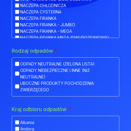
NACZEPA CHŁODNICZA
NACZEPA CYSTERNA
NACZEPA FIRANKA
NACZEPA FIRANKA - JUMBO
NACZEPA FIRANKA - MEGA
NACZEPA FIRANKA MEGA (DWUPOZIOMOWA)
NACZEPA HAKOWA
Rodzaj odpadów
*
NACZEPA HAKOWA Z PRZYCZEPĄ
NACZEPA IZOTERMA
NACZEPA KŁONICOWA
ODPADY NEUTRALNE (ZIELONA LISTA)
NACZEPA KONTENEROWA
ODPADY NIEBEZPIECZNE I INNE (NIŻ
NACZEPA MEGA (NISKOPODWOZIOWA)
NEUTRALNE)
NACZEPA NISKOPODWOZIOWA
UBOCZNE PRODUKTY POCHODZENIA
NACZEPA NISKOPODWOZIOWA Z OBNIŻONYM
ZWIERZĘCEGO
POKŁADEM
NACZEPA ODKRYTA (FLATBED)
NACZEPA PLATFORMA
Kraj odbioru odpadów
*
NACZEPA PLATFORMOWA BDF
NACZEPA PRZEZNACZONA DO TRANSPORTU
Albania
ZWIERZĄT
Andora