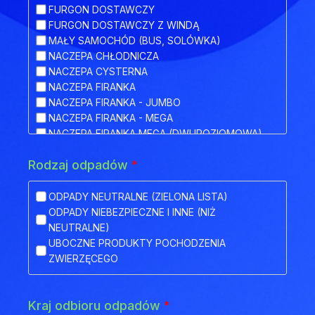
FURGON DOSTAWCZY
FURGON DOSTAWCZY Z WINDĄ
MAŁY SAMOCHÓD (BUS, SOLÓWKA)
NACZEPA CHŁODNICZA
NACZEPA CYSTERNA
NACZEPA FIRANKA
NACZEPA FIRANKA - JUMBO
NACZEPA FIRANKA - MEGA
NACZEPA FIRANKA MEGA (DWUPOZIOMOWA)
NACZEPA HAKOWA
Rodzaj odpadów
*
NACZEPA HAKOWA Z PRZYCZEPĄ
NACZEPA IZOTERMA
NACZEPA KŁONICOWA
ODPADY NEUTRALNE (ZIELONA LISTA)
NACZEPA KONTENEROWA
ODPADY NIEBEZPIECZNE I INNE (NIŻ
NACZEPA MEGA (NISKOPODWOZIOWA)
NEUTRALNE)
NACZEPA NISKOPODWOZIOWA
UBOCZNE PRODUKTY POCHODZENIA
NACZEPA NISKOPODWOZIOWA Z OBNIŻONYM
ZWIERZĘCEGO
POKŁADEM
NACZEPA ODKRYTA (FLATBED)
NACZEPA PLATFORMA
Kraj odbioru odpadów
*