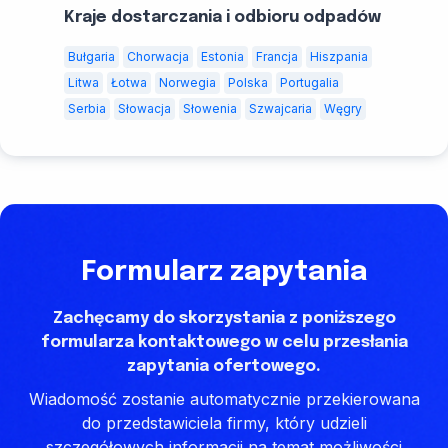
Kraje dostarczania i odbioru odpadów
Bułgaria
Chorwacja
Estonia
Francja
Hiszpania
Litwa
Łotwa
Norwegia
Polska
Portugalia
Serbia
Słowacja
Słowenia
Szwajcaria
Węgry
Formularz zapytania
Zachęcamy do skorzystania z poniższego
formularza kontaktowego w celu przesłania
zapytania ofertowego.
Wiadomość zostanie automatycznie przekierowana
do przedstawiciela firmy, który udzieli
szczegółowych informacji na temat możliwości