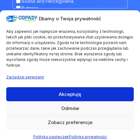
Hiszpania
Bośnia and Hercegowina
Holandia
Bułgaria
Irlandia
Chorwacja
Dbamy o Twoja prywatność
Islandia
Dodatkowe informacje
Cypr
Kazachstan
Czarnogóra
Aby zapewnić jak najlepsze wrażenia, korzystamy z technologii,
Kosowo
Czechy
takich jak pliki cookie, do przechowywania i/lub uzyskiwania dostępu
Liechtenstein
Dania
do informacji o urządzeniu. Zgoda na te technologie pozwoli nam
Litwa
przetwarzać dane, takie jak zachowanie podczas przeglądania lub
Estonia
unikalne identyfikatory na tej stronie. Brak wyrażenia zgody lub
Łotwa
Finlandia
wycofanie zgody może niekorzystnie wpłynąć na niektóre cechy i
Luksemburg
Francja
funkcje.
Macedonia Północna
Grecja
Malta
Gruzja
Zarządzaj serwisami
Mołdawia
Hiszpania
Monako
Holandia
Akceptuję
Niemcy
Irlandia
Regulamin
Polityka prywatności
Polityka ciasteczek
Norwegia
Islandia
Odmów
Polska
© 2026 Odpady Transport. Wszystkie prawa zastrzeżone.
Kazachstan
Portugalia
Kosowo
Zobacz preferencje
Grupa
EKOLOGISTYKA24
Rosja
Liechtenstein
Rumunia
Litwa
chriscodes.dev
Polityka ciasteczek
Polityka prywatności
Website created by
San Marino
Łotwa