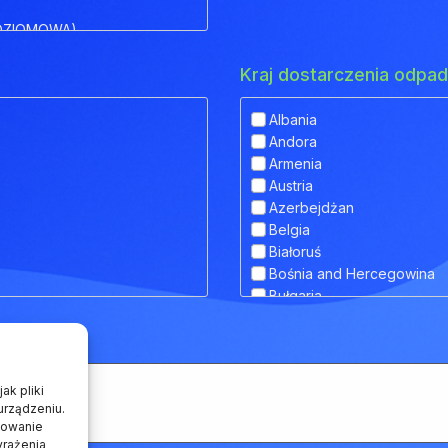
OZIOMOWA)
Kraj dostarczenia odp
Albania
Andora
IOWA)
Armenia
Austria
 OBNIŻONYM POKŁADEM
Azerbejdżan
Belgia
Białoruś
Bośnia and Hercegowina
RANSPORTU ZWIERZĄT
Bułgaria
Chorwacja
Cypr
Czarnogóra
Czechy
ak pliki
Dania
urządzeniu.
howanie
Estonia
yrażenia