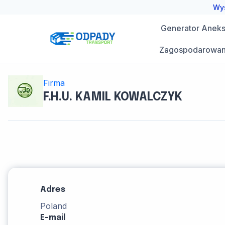
Przejdź
Wys
do
Generator Aneks 
treści
Zagospodarowan
Firma
F.H.U. KAMIL KOWALCZYK
Adres
Poland
E-mail