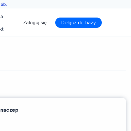
sób.
ia
Zaloguj się
Dołącz do bazy
kt
 naczep