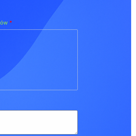
adów
*