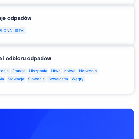
aje odpadów
ELONA LISTA)
a i odbioru odpadów
tonia
Francja
Hiszpania
Litwa
Łotwa
Norwegia
bia
Słowacja
Słowenia
Szwajcaria
Węgry