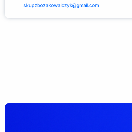
skupzbozakowalczyk@gmail.com