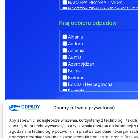
NACZEPA FIRANKA - MEGA
NACZEPA FIRANKA MEGA (DWUP
NACZEPA HAKOWA
Kraj odbioru odpadów
*
NACZEPA HAKOWA Z PRZYCZEPĄ
NACZEPA IZOTERMA
NACZEPA KŁONICOWA
Albania
NACZEPA KONTENEROWA
Andora
NACZEPA MEGA (NISKOPODWOZ
Armenia
NACZEPA NISKOPODWOZIOWA
Austria
NACZEPA NISKOPODWOZIOWA Z
Azerbejdżan
NACZEPA ODKRYTA (FLATBED)
Belgia
NACZEPA PLATFORMA
Białoruś
NACZEPA PLATFORMOWA BDF
Bośnia i Hercegowina
NACZEPA PRZEZNACZONA DO T
Bułgaria
NACZEPA SILOS
Chorwacja
NACZEPA SKRZYNIOWA
Dodatkowe informacje
Cypr
Dbamy o Twoja prywatność
NACZEPA TELEMEGA
Czarnogóra
NACZEPA TYPU COILMULDE
Czechy
Aby zapewnić jak najlepsze wrażenia, korzystamy z technologii, takich j
NACZEPA TYPU INLOADER
Dania
cookie, do przechowywania i/lub uzyskiwania dostępu do informacji o 
NACZEPA TYPU JOLODA
Zgoda na te technologie pozwoli nam przetwarzać dane, takie jak zac
Estonia
podczas przeglądania lub unikalne identyfikatory na tej stronie. Brak w
NACZEPA TYPU JUMBO