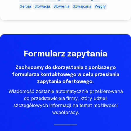
Serbia
Słowacja
Słowenia
Szwajcaria
Węgry
Formularz zapytania
Zachęcamy do skorzystania z poniższego
formularza kontaktowego w celu przesłania
zapytania ofertowego.
Wiadomość zostanie automatycznie przekierowana
do przedstawiciela firmy, który udzieli
szczegółowych informacji na temat możliwości
współpracy.