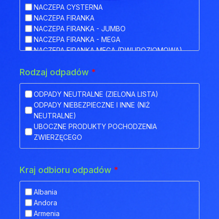
NACZEPA CYSTERNA
NACZEPA FIRANKA
NACZEPA FIRANKA - JUMBO
NACZEPA FIRANKA - MEGA
NACZEPA FIRANKA MEGA (DWUPOZIOMOWA)
NACZEPA HAKOWA
Rodzaj odpadów
*
NACZEPA HAKOWA Z PRZYCZEPĄ
NACZEPA IZOTERMA
NACZEPA KŁONICOWA
ODPADY NEUTRALNE (ZIELONA LISTA)
NACZEPA KONTENEROWA
ODPADY NIEBEZPIECZNE I INNE (NIŻ
NACZEPA MEGA (NISKOPODWOZIOWA)
NEUTRALNE)
NACZEPA NISKOPODWOZIOWA
UBOCZNE PRODUKTY POCHODZENIA
NACZEPA NISKOPODWOZIOWA Z OBNIŻONYM
ZWIERZĘCEGO
POKŁADEM
NACZEPA ODKRYTA (FLATBED)
NACZEPA PLATFORMA
Kraj odbioru odpadów
*
NACZEPA PLATFORMOWA BDF
NACZEPA PRZEZNACZONA DO TRANSPORTU
Albania
ZWIERZĄT
Andora
NACZEPA SILOS
Armenia