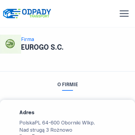
Przejdź
do
treści
Firma
EUROGO S.C.
O FIRMIE
Adres
Polska
PL 64-600 Oborniki Wlkp.
Nad strugą 3 Rożnowo