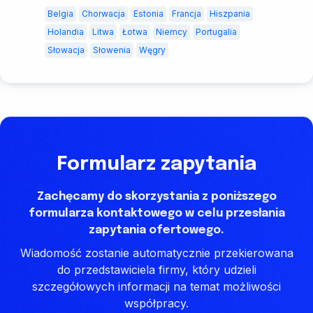
Belgia
Chorwacja
Estonia
Francja
Hiszpania
Holandia
Litwa
Łotwa
Niemcy
Portugalia
Słowacja
Słowenia
Węgry
Formularz zapytania
Zachęcamy do skorzystania z poniższego
formularza kontaktowego w celu przesłania
zapytania ofertowego.
Wiadomość zostanie automatycznie przekierowana
do przedstawiciela firmy, który udzieli
szczegółowych informacji na temat możliwości
współpracy.