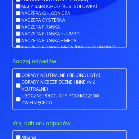
MAŁY SAMOCHÓD (BUS, SOLÓWKA)
NACZEPA CHŁODNICZA
NACZEPA CYSTERNA
NACZEPA FIRANKA
NACZEPA FIRANKA - JUMBO
NACZEPA FIRANKA - MEGA
NACZEPA FIRANKA MEGA (DWUPOZIOMOWA)
NACZEPA HAKOWA
Rodzaj odpadów
*
NACZEPA HAKOWA Z PRZYCZEPĄ
NACZEPA IZOTERMA
NACZEPA KŁONICOWA
ODPADY NEUTRALNE (ZIELONA LISTA)
NACZEPA KONTENEROWA
ODPADY NIEBEZPIECZNE I INNE (NIŻ
NACZEPA MEGA (NISKOPODWOZIOWA)
NEUTRALNE)
NACZEPA NISKOPODWOZIOWA
UBOCZNE PRODUKTY POCHODZENIA
NACZEPA NISKOPODWOZIOWA Z OBNIŻONYM
ZWIERZĘCEGO
POKŁADEM
NACZEPA ODKRYTA (FLATBED)
NACZEPA PLATFORMA
Kraj odbioru odpadów
*
NACZEPA PLATFORMOWA BDF
NACZEPA PRZEZNACZONA DO TRANSPORTU
Albania