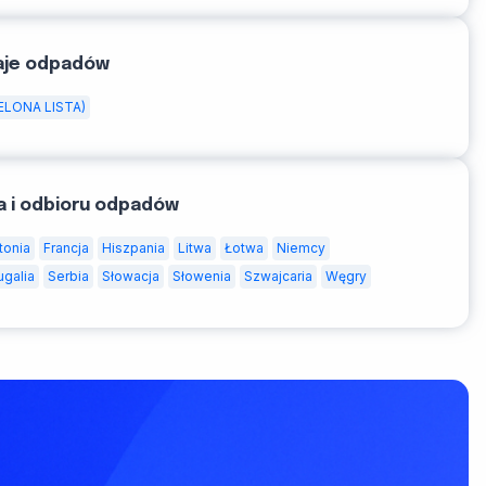
aje odpadów
ELONA LISTA)
a i odbioru odpadów
tonia
Francja
Hiszpania
Litwa
Łotwa
Niemcy
ugalia
Serbia
Słowacja
Słowenia
Szwajcaria
Węgry