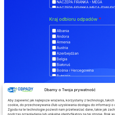
NACZEPA FIRANKA - MEGA
NACZEPA FIRANKA MEGA (DWUP
NACZEPA HAKOWA
Kraj odbioru odpadów
*
NACZEPA HAKOWA Z PRZYCZEPĄ
NACZEPA IZOTERMA
NACZEPA KŁONICOWA
Albania
NACZEPA KONTENEROWA
Andora
NACZEPA MEGA (NISKOPODWOZ
Armenia
NACZEPA NISKOPODWOZIOWA
Austria
NACZEPA NISKOPODWOZIOWA Z
Azerbejdżan
NACZEPA ODKRYTA (FLATBED)
Belgia
NACZEPA PLATFORMA
Białoruś
NACZEPA PLATFORMOWA BDF
Bośnia i Hercegowina
NACZEPA PRZEZNACZONA DO T
Bułgaria
NACZEPA SILOS
Chorwacja
NACZEPA SKRZYNIOWA
Dodatkowe informacje
Cypr
Dbamy o Twoja prywatność
NACZEPA TELEMEGA
Czarnogóra
NACZEPA TYPU COILMULDE
Czechy
Aby zapewnić jak najlepsze wrażenia, korzystamy z technologii, takich j
NACZEPA TYPU INLOADER
Dania
cookie, do przechowywania i/lub uzyskiwania dostępu do informacji o 
NACZEPA TYPU JOLODA
Zgoda na te technologie pozwoli nam przetwarzać dane, takie jak zac
Estonia
podczas przeglądania lub unikalne identyfikatory na tej stronie. Brak w
NACZEPA TYPU JUMBO