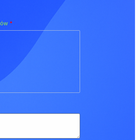
adów
*