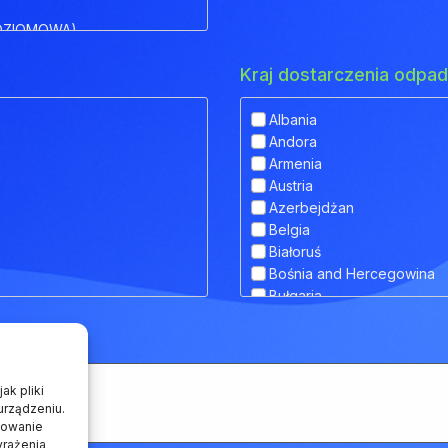
OZIOMOWA)
Kraj dostarczenia odp
Albania
Andora
IOWA)
Armenia
Austria
 OBNIŻONYM POKŁADEM
Azerbejdżan
Belgia
Białoruś
Bośnia and Hercegowina
RANSPORTU ZWIERZĄT
Bułgaria
Chorwacja
Cypr
Czarnogóra
Czechy
ak pliki
Dania
urządzeniu.
howanie
Estonia
yrażenia