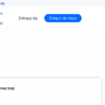
sób.
ia
Zaloguj się
Dołącz do bazy
kt
 naczep