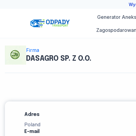
Przejdź
Wys
do
Generator Aneks 
treści
Zagospodarowan
Firma
DASAGRO SP. Z O.O.
Adres
Poland
E-mail