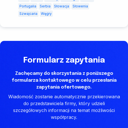
Portugalia
Serbia
Słowacja
Słowenia
Szwajcaria
Węgry
Formularz zapytania
Zachęcamy do skorzystania z poniższego
formularza kontaktowego w celu przesłania
zapytania ofertowego.
Wiadomość zostanie automatycznie przekierowana
do przedstawiciela firmy, który udzieli
szczegółowych informacji na temat możliwości
współpracy.