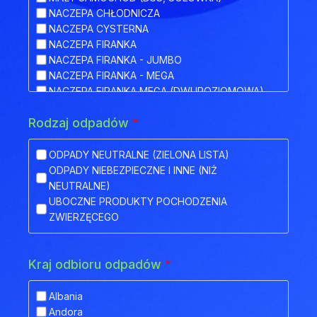
NACZEPA CHŁODNICZA
NACZEPA CYSTERNA
NACZEPA FIRANKA
NACZEPA FIRANKA - JUMBO
NACZEPA FIRANKA - MEGA
NACZEPA FIRANKA MEGA (DWUPOZIOMOWA)
NACZEPA HAKOWA
Rodzaj odpadów
*
NACZEPA HAKOWA Z PRZYCZEPĄ
NACZEPA IZOTERMA
NACZEPA KŁONICOWA
ODPADY NEUTRALNE (ZIELONA LISTA)
NACZEPA KONTENEROWA
ODPADY NIEBEZPIECZNE I INNE (NIŻ
NACZEPA MEGA (NISKOPODWOZIOWA)
NEUTRALNE)
NACZEPA NISKOPODWOZIOWA
UBOCZNE PRODUKTY POCHODZENIA
NACZEPA NISKOPODWOZIOWA Z OBNIŻONYM
ZWIERZĘCEGO
POKŁADEM
NACZEPA ODKRYTA (FLATBED)
NACZEPA PLATFORMA
Kraj odbioru odpadów
*
NACZEPA PLATFORMOWA BDF
NACZEPA PRZEZNACZONA DO TRANSPORTU
Albania
ZWIERZĄT
Andora