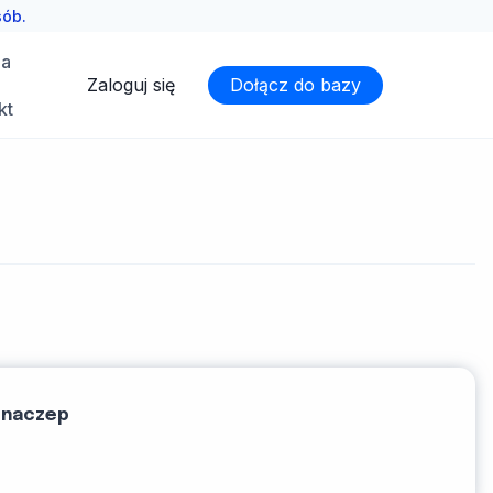
sób.
ia
Zaloguj się
Dołącz do bazy
kt
 naczep