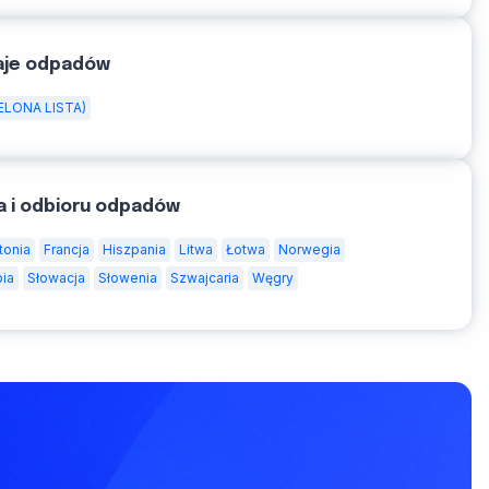
aje odpadów
ELONA LISTA)
a i odbioru odpadów
tonia
Francja
Hiszpania
Litwa
Łotwa
Norwegia
bia
Słowacja
Słowenia
Szwajcaria
Węgry