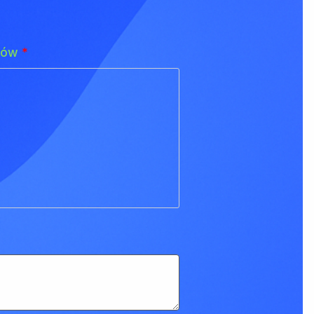
adów
*