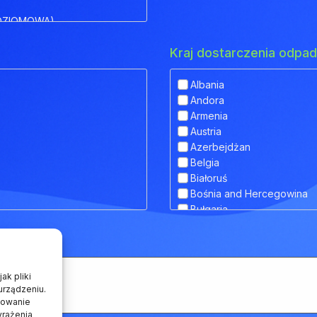
OZIOMOWA)
Kraj dostarczenia odp
Albania
Andora
IOWA)
Armenia
Austria
 OBNIŻONYM POKŁADEM
Azerbejdżan
Belgia
Białoruś
Bośnia and Hercegowina
RANSPORTU ZWIERZĄT
Bułgaria
Chorwacja
Cypr
Czarnogóra
Czechy
ak pliki
Dania
urządzeniu.
howanie
Estonia
yrażenia