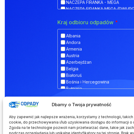
NACZEPA FIRANKA - MEGA
NACZEPA FIRANKA MEGA (DWUP
NACZEPA HAKOWA
Kraj odbioru odpadów
*
NACZEPA HAKOWA Z PRZYCZEPĄ
NACZEPA IZOTERMA
NACZEPA KŁONICOWA
Albania
NACZEPA KONTENEROWA
Andora
NACZEPA MEGA (NISKOPODWOZ
Armenia
NACZEPA NISKOPODWOZIOWA
Austria
NACZEPA NISKOPODWOZIOWA Z
Azerbejdżan
NACZEPA ODKRYTA (FLATBED)
Belgia
NACZEPA PLATFORMA
Białoruś
NACZEPA PLATFORMOWA BDF
Bośnia i Hercegowina
NACZEPA PRZEZNACZONA DO T
Bułgaria
NACZEPA SILOS
Chorwacja
NACZEPA SKRZYNIOWA
Dodatkowe informacje
Cypr
Dbamy o Twoja prywatność
NACZEPA TELEMEGA
Czarnogóra
NACZEPA TYPU COILMULDE
Czechy
Aby zapewnić jak najlepsze wrażenia, korzystamy z technologii, takich j
NACZEPA TYPU INLOADER
Dania
cookie, do przechowywania i/lub uzyskiwania dostępu do informacji o 
NACZEPA TYPU JOLODA
Zgoda na te technologie pozwoli nam przetwarzać dane, takie jak zac
Estonia
podczas przeglądania lub unikalne identyfikatory na tej stronie. Brak w
NACZEPA TYPU JUMBO