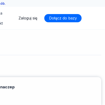
sób.
ia
Zaloguj się
Dołącz do bazy
kt
 naczep