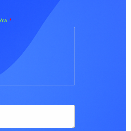
adów
*