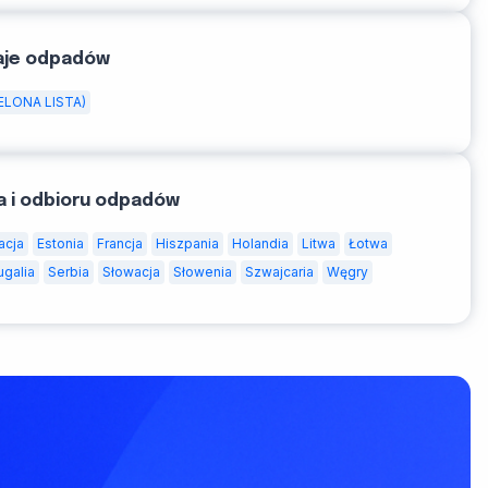
aje odpadów
ELONA LISTA)
a i odbioru odpadów
acja
Estonia
Francja
Hiszpania
Holandia
Litwa
Łotwa
ugalia
Serbia
Słowacja
Słowenia
Szwajcaria
Węgry