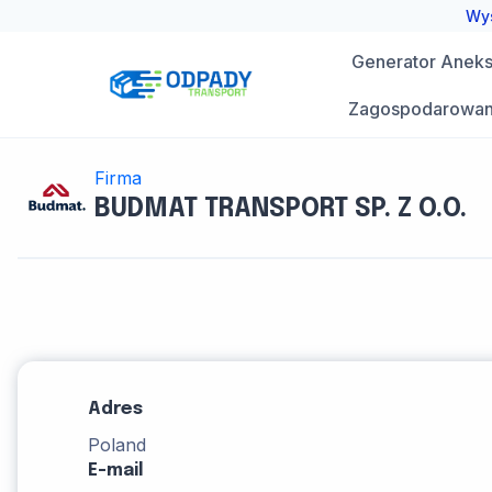
Przejdź
Wys
do
Generator Aneks 
treści
Zagospodarowan
Firma
BUDMAT TRANSPORT SP. Z O.O.
Adres
Poland
E-mail