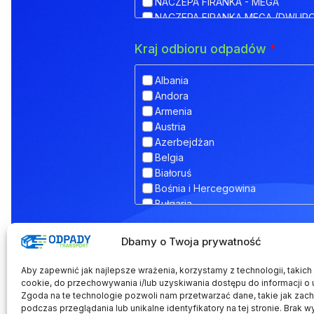
NACZEPA FIRANKA - MEGA
NACZEPA FIRANKA MEGA (DWUP
NACZEPA HAKOWA
Kraj odbioru odpadów
*
NACZEPA HAKOWA Z PRZYCZEPĄ
NACZEPA IZOTERMA
NACZEPA KŁONICOWA
Albania
NACZEPA KONTENEROWA
Andora
NACZEPA MEGA (NISKOPODWOZ
Armenia
NACZEPA NISKOPODWOZIOWA
Austria
NACZEPA NISKOPODWOZIOWA Z
Azerbejdżan
NACZEPA ODKRYTA (FLATBED)
Belgia
NACZEPA PLATFORMA
Białoruś
NACZEPA PLATFORMOWA BDF
Bośnia i Hercegowina
NACZEPA PRZEZNACZONA DO T
Bułgaria
NACZEPA SILOS
Chorwacja
NACZEPA SKRZYNIOWA
Dodatkowe informacje
Cypr
Dbamy o Twoja prywatność
NACZEPA TELEMEGA
Czarnogóra
NACZEPA TYPU COILMULDE
Czechy
Aby zapewnić jak najlepsze wrażenia, korzystamy z technologii, takich j
NACZEPA TYPU INLOADER
Dania
cookie, do przechowywania i/lub uzyskiwania dostępu do informacji o 
NACZEPA TYPU JOLODA
Zgoda na te technologie pozwoli nam przetwarzać dane, takie jak zac
Estonia
podczas przeglądania lub unikalne identyfikatory na tej stronie. Brak w
NACZEPA TYPU JUMBO
Finlandia