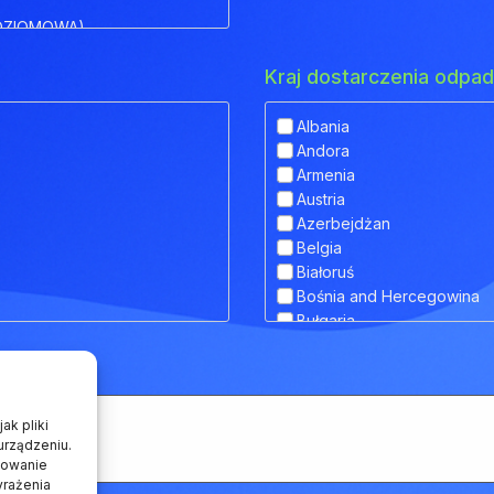
OZIOMOWA)
Kraj dostarczenia odp
Albania
Andora
IOWA)
Armenia
Austria
 OBNIŻONYM POKŁADEM
Azerbejdżan
Belgia
Białoruś
Bośnia and Hercegowina
RANSPORTU ZWIERZĄT
Bułgaria
Chorwacja
Cypr
Czarnogóra
Czechy
ak pliki
Dania
urządzeniu.
howanie
Estonia
yrażenia
Finlandia