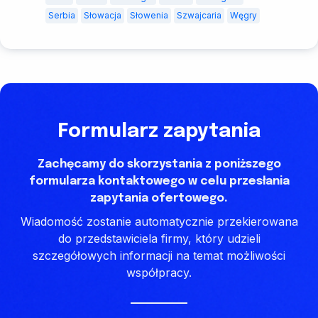
Serbia
Słowacja
Słowenia
Szwajcaria
Węgry
Formularz zapytania
Zachęcamy do skorzystania z poniższego
formularza kontaktowego w celu przesłania
zapytania ofertowego.
Wiadomość zostanie automatycznie przekierowana
do przedstawiciela firmy, który udzieli
szczegółowych informacji na temat możliwości
współpracy.