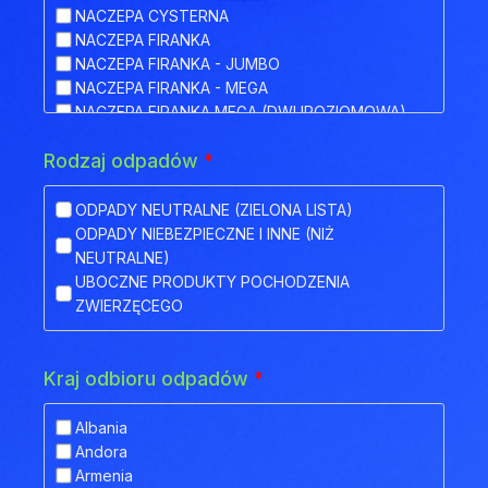
NACZEPA CYSTERNA
NACZEPA FIRANKA
NACZEPA FIRANKA - JUMBO
NACZEPA FIRANKA - MEGA
NACZEPA FIRANKA MEGA (DWUPOZIOMOWA)
NACZEPA HAKOWA
Rodzaj odpadów
*
NACZEPA HAKOWA Z PRZYCZEPĄ
NACZEPA IZOTERMA
NACZEPA KŁONICOWA
ODPADY NEUTRALNE (ZIELONA LISTA)
NACZEPA KONTENEROWA
ODPADY NIEBEZPIECZNE I INNE (NIŻ
NACZEPA MEGA (NISKOPODWOZIOWA)
NEUTRALNE)
NACZEPA NISKOPODWOZIOWA
UBOCZNE PRODUKTY POCHODZENIA
NACZEPA NISKOPODWOZIOWA Z OBNIŻONYM
ZWIERZĘCEGO
POKŁADEM
NACZEPA ODKRYTA (FLATBED)
NACZEPA PLATFORMA
Kraj odbioru odpadów
*
NACZEPA PLATFORMOWA BDF
NACZEPA PRZEZNACZONA DO TRANSPORTU
Albania
ZWIERZĄT
Andora
NACZEPA SILOS
Armenia