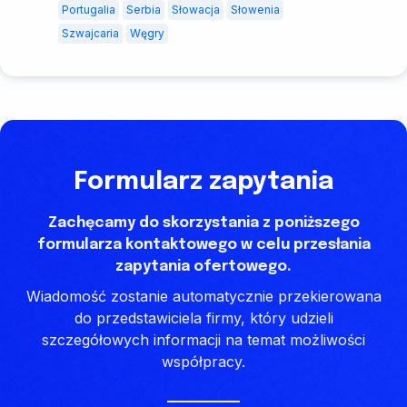
Portugalia
Serbia
Słowacja
Słowenia
Szwajcaria
Węgry
Formularz zapytania
Zachęcamy do skorzystania z poniższego
formularza kontaktowego w celu przesłania
zapytania ofertowego.
Wiadomość zostanie automatycznie przekierowana
do przedstawiciela firmy, który udzieli
szczegółowych informacji na temat możliwości
współpracy.