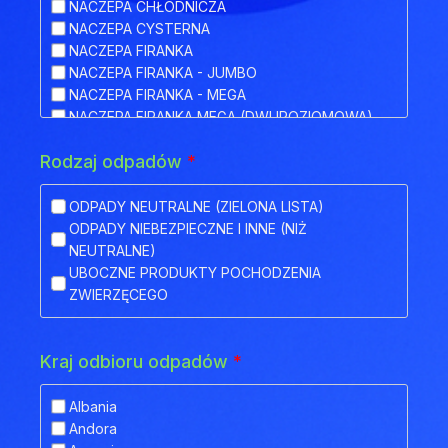
NACZEPA CHŁODNICZA
NACZEPA CYSTERNA
NACZEPA FIRANKA
NACZEPA FIRANKA - JUMBO
NACZEPA FIRANKA - MEGA
NACZEPA FIRANKA MEGA (DWUPOZIOMOWA)
NACZEPA HAKOWA
Rodzaj odpadów
*
NACZEPA HAKOWA Z PRZYCZEPĄ
NACZEPA IZOTERMA
NACZEPA KŁONICOWA
ODPADY NEUTRALNE (ZIELONA LISTA)
NACZEPA KONTENEROWA
ODPADY NIEBEZPIECZNE I INNE (NIŻ
NACZEPA MEGA (NISKOPODWOZIOWA)
NEUTRALNE)
NACZEPA NISKOPODWOZIOWA
UBOCZNE PRODUKTY POCHODZENIA
NACZEPA NISKOPODWOZIOWA Z OBNIŻONYM
ZWIERZĘCEGO
POKŁADEM
NACZEPA ODKRYTA (FLATBED)
NACZEPA PLATFORMA
Kraj odbioru odpadów
*
NACZEPA PLATFORMOWA BDF
NACZEPA PRZEZNACZONA DO TRANSPORTU
Albania
ZWIERZĄT
Andora
NACZEPA SILOS