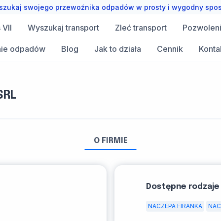
zukaj swojego przewoźnika odpadów w prosty i wygodny spo
VII
Wyszukaj transport
Zleć transport
Pozwolen
ie odpadów
Blog
Jak to działa
Cennik
Konta
SRL
O FIRMIE
Dostępne rodzaje
NACZEPA FIRANKA
NAC