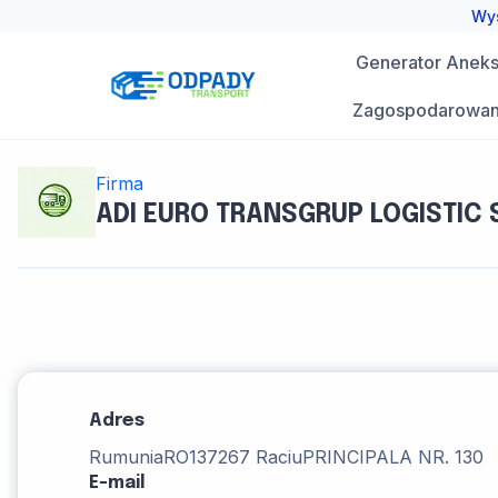
Przejdź
Wys
do
Generator Aneks 
treści
Zagospodarowan
Firma
ADI EURO TRANSGRUP LOGISTIC 
Adres
Rumunia
RO137267 Raciu
PRINCIPALA NR. 130
E-mail