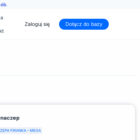
sób.
ia
Zaloguj się
Dołącz do bazy
kt
 naczep
ZEPA FIRANKA – MEGA