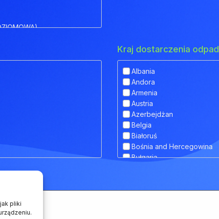
OZIOMOWA)
Kraj dostarczenia odp
Albania
Andora
IOWA)
Armenia
Austria
 OBNIŻONYM POKŁADEM
Azerbejdżan
Belgia
Białoruś
Bośnia and Hercegowina
RANSPORTU ZWIERZĄT
Bułgaria
Chorwacja
Cypr
Czarnogóra
Czechy
ak pliki
Dania
urządzeniu.