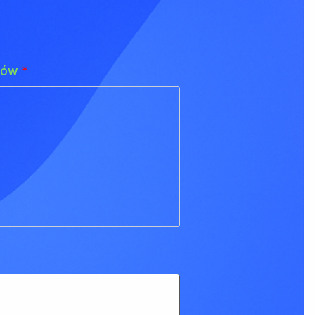
adów
*