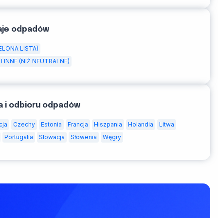
aje odpadów
ELONA LISTA)
I INNE (NIŻ NEUTRALNE)
a i odbioru odpadów
cja
Czechy
Estonia
Francja
Hiszpania
Holandia
Litwa
Portugalia
Słowacja
Słowenia
Węgry